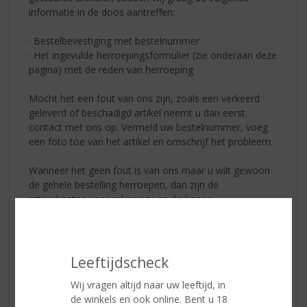
informatie in de doos aantreffen:
· Bestelbevestiging met bestelnummer
· Het ingevulde herroepingsformulier (zie onderaan deze
pagina) met de reden van herroeping
Mocht het een fout van ons zijn, zoals een verkeerd
geleverd of beschadigd artikel neemt u dan eerst
contact met ons op. Vermeld uw bestelnummer, voeg
een foto toe van het artikel en omschrijf het probleem.
Wanneer het geen fout is van ons maar u wilt gewoon
de gehele bestelling herroepen, dan zijn de
retourkosten voor rekening van de koper.
Retourzendingen zijn voor risico van de koper, dit houdt
in dat wij niet aansprakelijk zijn voor het beschadigen of
zoekraken van retour gestuurde artikelen. Vraag
daarom op het postagentschap altijd om de trace-code
Leeftijdscheck
of het zogenaamde 3S-nummer en bewaar deze goed!
Wij vragen altijd naar uw leeftijd, in
de winkels en ook online. Bent u 18
Voor het crediteren van artikelen streven wij ernaar om