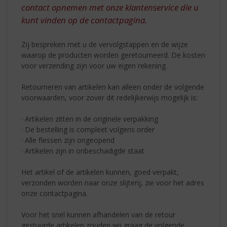
S
contact opnemen met onze klantenservice die u
p
kunt vinden op de contactpagina.
r
i
n
Zij bespreken met u de vervolgstappen en de wijze
g
waarop de producten worden geretourneerd. De kosten
n
voor verzending zijn voor uw eigen rekening.
a
a
Retourneren van artikelen kan alleen onder de volgende
r
voorwaarden, voor zover dit redelijkerwijs mogelijk is:
d
e
· Artikelen zitten in de originele verpakking
n
· De bestelling is compleet volgens order
a
· Alle flessen zijn ongeopend
v
· Artikelen zijn in onbeschadigde staat
i
g
Het artikel of de artikelen kunnen, goed verpakt,
a
verzonden worden naar onze slijterij, zie voor het adres
t
onze contactpagina.
i
e
Voor het snel kunnen afhandelen van de retour
gestuurde artikelen zouden wij graag de volgende