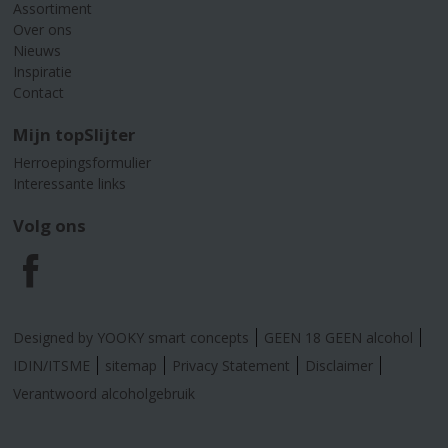
Assortiment
Over ons
Nieuws
Inspiratie
Contact
Mijn topSlijter
Herroepingsformulier
Interessante links
Volg ons
F
a
Designed by YOOKY smart concepts
GEEN 18 GEEN alcohol
c
IDIN/ITSME
sitemap
Privacy Statement
Disclaimer
Verantwoord alcoholgebruik
e