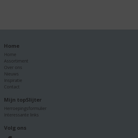
Home
Home
Assortiment
Over ons
Nieuws
Inspiratie
Contact
Mijn topSlijter
Herroepingsformulier
Interessante links
Volg ons