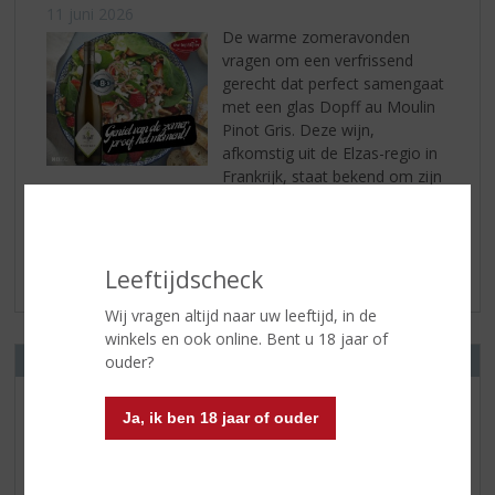
11 juni 2026
De warme zomeravonden
vragen om een verfrissend
gerecht dat perfect samengaat
met een glas Dopff au Moulin
Pinot Gris. Deze wijn,
afkomstig uit de Elzas-regio in
Frankrijk, staat bekend om zijn
...
lees verder
Leeftijdscheck
Wij vragen altijd naar uw leeftijd, in de
winkels en ook online. Bent u 18 jaar of
OPENINGSTIJDEN
ouder?
Van Dongen
Ja, ik ben 18 jaar of ouder
Raadhuisstraat 10
4844 AD TERHEIJDEN