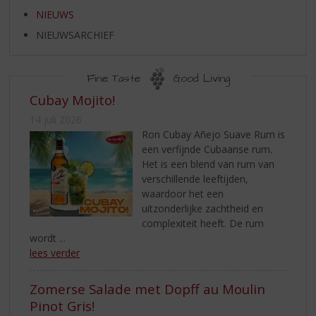
S
NIEUWS
p
r
NIEUWSARCHIEF
i
n
g
Fine Taste
Good Living
n
NIEUWS
Cubay Mojito!
a
14 juli 2026
a
Ron Cubay Añejo Suave Rum is
r
een verfijnde Cubaanse rum.
d
Het is een blend van rum van
e
verschillende leeftijden,
n
waardoor het een
a
uitzonderlijke zachtheid en
v
complexiteit heeft. De rum
i
wordt ...
g
lees verder
a
t
i
Zomerse Salade met Dopff au Moulin
e
Pinot Gris!