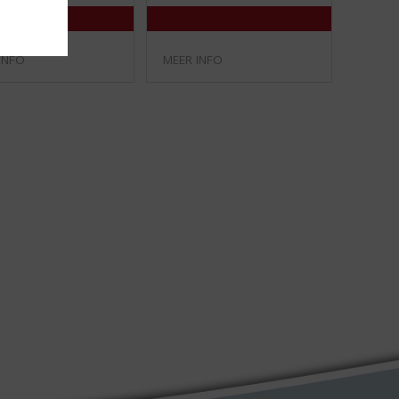
/
/
5
5
)
)
INFO
MEER INFO