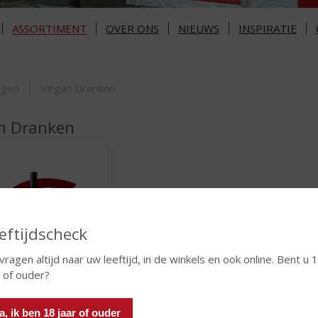
ASSORTIMENT
OVER ONS
NIEUWS
INSPIRATIE
ORTIMENT
ngen
Vegan Dranken
n Dranken
eftijdscheck
 vragen altijd naar uw leeftijd, in de winkels en ook online. Bent u 
r of ouder?
Vegan Wijn
ASSORTIMENT
a, ik ben 18 jaar of ouder