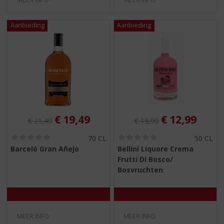
Originele prijs was:
, Huidige prijs is:
Originele prijs was:
, Huidige pri
€
19,49
€
12,99
€
21,49
€
15,99
(
(
70 CL
50 CL
0
0
Barceló Gran Añejo
Bellini Liquore Crema
,
,
Frutti Di Bosco/
0
0
/
/
Bosvruchten
5
5
)
)
MEER INFO
MEER INFO