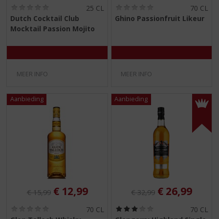
(
(
25 CL
70 CL
0
0
Dutch Cocktail Club
Ghino Passionfruit Likeur
,
,
Mocktail Passion Mojito
0
0
/
/
5
5
)
)
MEER INFO
MEER INFO
Originele prijs was:
, Huidige prijs is:
Originele prijs was:
, Huidige pri
€
12,99
€
26,99
€
15,99
€
32,99
(
(
70 CL
70 CL
0
3