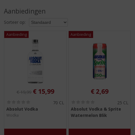
S
p
Aanbiedingen
r
i
Sorteer op:
n
g
n
a
a
r
d
e
n
a
v
Originele prijs was:
, Huidige prijs is:
€
15,99
€
2,69
€
19,99
i
(
(
g
70 CL
25 CL
0
0
a
Absolut Vodka
Absolut Vodka & Sprite
,
,
t
Watermelon Blik
Wodka
0
0
i
/
/
5
5
e
)
)