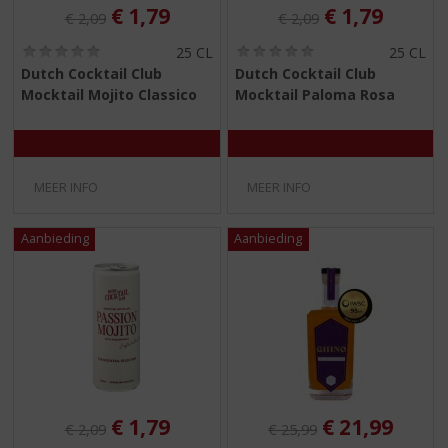
Originele prijs was:
, Huidige prijs is:
Originele prijs was:
, Huidige pri
€
1,79
€
1,79
€
2,09
€
2,09
(
(
25 CL
25 CL
0
0
Dutch Cocktail Club
Dutch Cocktail Club
,
,
Mocktail Mojito Classico
Mocktail Paloma Rosa
0
0
/
/
5
5
)
)
MEER INFO
MEER INFO
Originele prijs was:
, Huidige prijs is:
Originele prijs was:
, Huidige pri
€
1,79
€
21,99
€
2,09
€
25,99