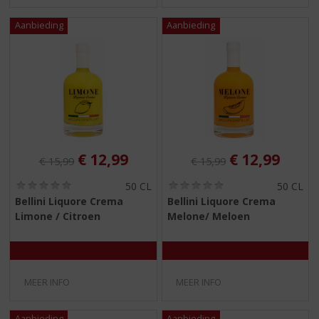
Originele prijs was:
, Huidige prijs is:
Originele prijs was:
, Huidige pri
€
12,99
€
12,99
€
15,99
€
15,99
(
(
50 CL
50 CL
0
0
Bellini Liquore Crema
Bellini Liquore Crema
,
,
Limone / Citroen
Melone/ Meloen
0
0
/
/
5
5
)
)
MEER INFO
MEER INFO