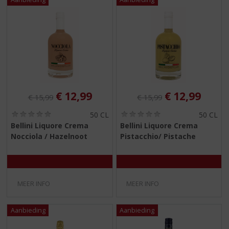
Originele prijs was:
, Huidige prijs is:
Originele prijs was:
, Huidige pri
€
12,99
€
12,99
€
15,99
€
15,99
(
(
50 CL
50 CL
0
0
Bellini Liquore Crema
Bellini Liquore Crema
,
,
Nocciola / Hazelnoot
Pistacchio/ Pistache
0
0
/
/
5
5
)
)
MEER INFO
MEER INFO