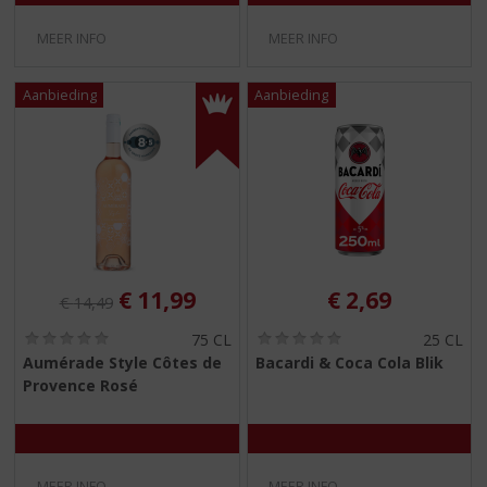
MEER INFO
MEER INFO
Originele prijs was:
, Huidige prijs is:
€
11,99
€
2,69
€
14,49
(
(
75 CL
25 CL
0
0
Aumérade Style Côtes de
Bacardi & Coca Cola Blik
,
,
Provence Rosé
0
0
/
/
5
5
)
)
MEER INFO
MEER INFO