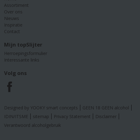
Assortiment
Over ons
Nieuws
Inspiratie
Contact
Mijn topSlijter
Herroepingsformulier
Interessante links
Volg ons
F
a
Designed by YOOKY smart concepts
GEEN 18 GEEN alcohol
c
IDIN/ITSME
sitemap
Privacy Statement
Disclaimer
Verantwoord alcoholgebruik
e