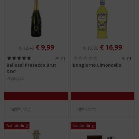
Originele prijs was:
, Huidige prijs is:
Originele prijs was:
, Huidige pri
€
9,99
€
16,99
€
12,49
€
19,99
(
(
75 CL
70 CL
5
0
Bellussi Prosecco Brut
Bongiorno Limoncello
,
,
DOC
0
0
/
/
Prosecco
5
5
)
)
MEER INFO
MEER INFO