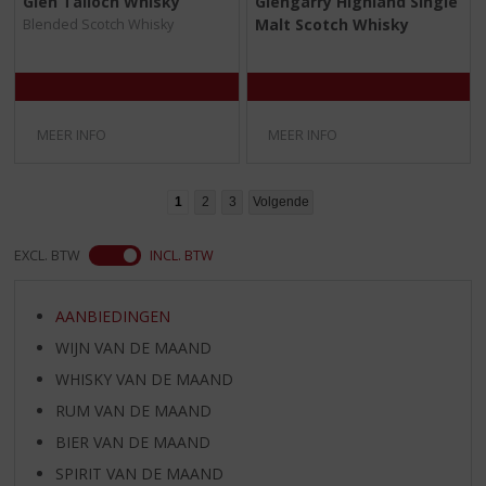
Glen Talloch Whisky
Glengarry Highland Single
,
,
Malt Scotch Whisky
Blended Scotch Whisky
0
0
/
/
5
5
)
)
MEER INFO
MEER INFO
1
2
3
Volgende
EXCL. BTW
INCL. BTW
AANBIEDINGEN
WIJN VAN DE MAAND
WHISKY VAN DE MAAND
RUM VAN DE MAAND
BIER VAN DE MAAND
SPIRIT VAN DE MAAND