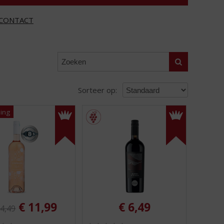
CONTACT
Zoeken
Sorteer op:
ginele prijs was:
, Huidige prijs is:
€
11,99
€
6,49
4,49