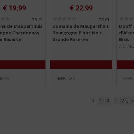
€
19,99
€
22,99
(
(
75 CL
75 CL
0
0
ne de Mauperthuis
Domaine de Mauperthuis
Dopff 
,
,
ogne Chardonnay
Bourgogne Pinot Noir
d'Alsa
0
0
/
/
e Reserve
Grande Reserve
Brut
5
5
A.C. Als
)
)
 INFO
MEER INFO
MEER 
1
2
3
4
Volgen