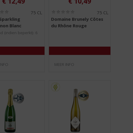
€
12,49
€
10,49
(
(
75 CL
75 CL
0
0
Sparkling
Domaine Brunely Côtes
,
,
non Blanc
du Rhône Rouge
0
0
/
/
d (indien beperkt): 6
5
5
)
)
INFO
MEER INFO