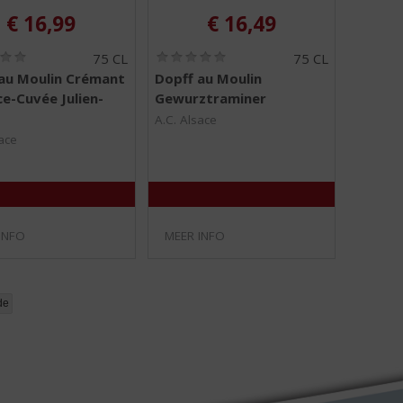
€
16,99
€
16,49
(
(
75 CL
75 CL
0
0
au Moulin Crémant
Dopff au Moulin
,
,
ce-Cuvée Julien-
Gewurztraminer
0
0
/
/
A.C. Alsace
5
5
ace
)
)
INFO
MEER INFO
de