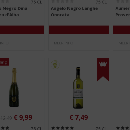
(
(
75 CL
75 CL
0
0
o Negro Dina
Angelo Negro Langhe
Auméra
,
,
ra d'Alba
Onorata
Prove
0
0
/
/
5
5
)
)
 INFO
MEER INFO
MEER 
iginele prijs was:
, Huidige prijs is:
€
9,99
€
7,49
€
12,49
(
(
75 CL
75 CL