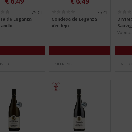
€
6,49
€
6,49
(
(
75 CL
75 CL
0
0
sa de Leganza
Condesa de Leganza
DIVIN 
,
,
anillo
Verdejo
Sauvig
0
0
/
/
Voorraa
5
5
)
)
 INFO
MEER INFO
MEER 