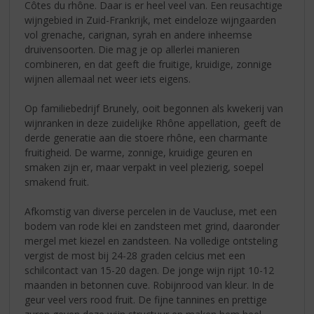
Côtes du rhône. Daar is er heel veel van. Een reusachtige
wijngebied in Zuid-Frankrijk, met eindeloze wijngaarden
vol grenache, carignan, syrah en andere inheemse
druivensoorten. Die mag je op allerlei manieren
combineren, en dat geeft die fruitige, kruidige, zonnige
wijnen allemaal net weer iets eigens.
Op familiebedrijf Brunely, ooit begonnen als kwekerij van
wijnranken in deze zuidelijke Rhône appellation, geeft de
derde generatie aan die stoere rhône, een charmante
fruitigheid. De warme, zonnige, kruidige geuren en
smaken zijn er, maar verpakt in veel plezierig, soepel
smakend fruit.
Afkomstig van diverse percelen in de Vaucluse, met een
bodem van rode klei en zandsteen met grind, daaronder
mergel met kiezel en zandsteen. Na volledige ontsteling
vergist de most bij 24-28 graden celcius met een
schilcontact van 15-20 dagen. De jonge wijn rijpt 10-12
maanden in betonnen cuve. Robijnrood van kleur. In de
geur veel vers rood fruit. De fijne tannines en prettige