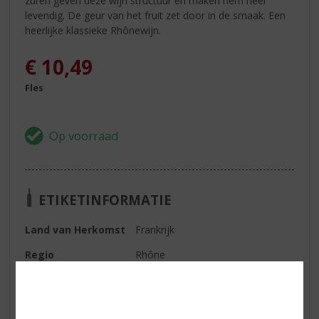
zuren geven deze wijn structuur en maken hem heel
levendig. De geur van het fruit zet door in de smaak. Een
heerlijke klassieke Rhônewijn.
€
10,49
Fles
ETIKETINFORMATIE
Land van Herkomst
Frankrijk
Regio
Rhône
Druivensoort
Grenache, Syrah, Carignan
Inhoud
75 CL