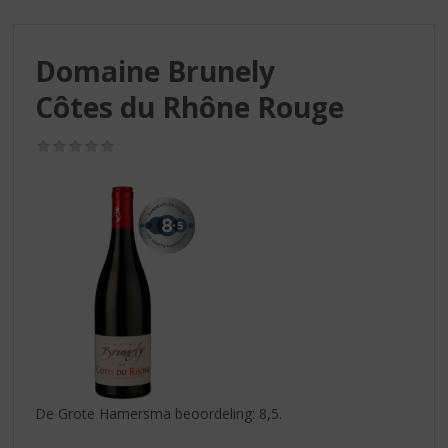
S
p
r
Domaine Brunely
i
n
Côtes du Rhône Rouge
g
n
(0,0
a
/
a
5)
r
d
e
n
a
v
i
g
a
t
i
De Grote Hamersma beoordeling: 8,5.
e