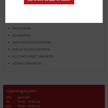
APERITIEF
GEDISTILLEERD OVERIG
SHOTJES
KANT EN KLAAR
FRISDRANK
GLASWERK
GESCHENKVERPAKKING
(RELATIE)GESCHENKEN
ALCOHOLVRIJE DRANKEN
VEGAN DRANKEN
Openingstijden
Ma
:
gesloten
Di
:
09.00 - 18.00 uur
Wo
:
09.00 - 18.00 uur