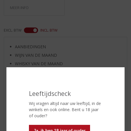
MEER INFO
EXCL. BTW
INCL. BTW
AANBIEDINGEN
WIJN VAN DE MAAND
WHISKY VAN DE MAAND
RUM VAN DE MAAND
BIER VAN DE MAAND
SPIRIT VAN DE MAAND
Leeftijdscheck
EXCLUSIEF TOPSLIJTER
Wij vragen altijd naar uw leeftijd, in de
WIJN
winkels en ook online. Bent u 18 jaar
WHISKY
of ouder?
BIER
Ja, ik ben 18 jaar of ouder