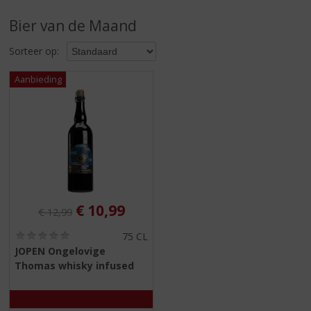
S
p
Bier van de Maand
r
i
Sorteer op:
n
g
n
a
a
r
d
e
n
a
v
Originele prijs was:
, Huidige prijs is:
€
10,99
€
12,99
i
(
g
75 CL
0
a
JOPEN Ongelovige
,
t
Thomas whisky infused
0
i
/
5
e
)