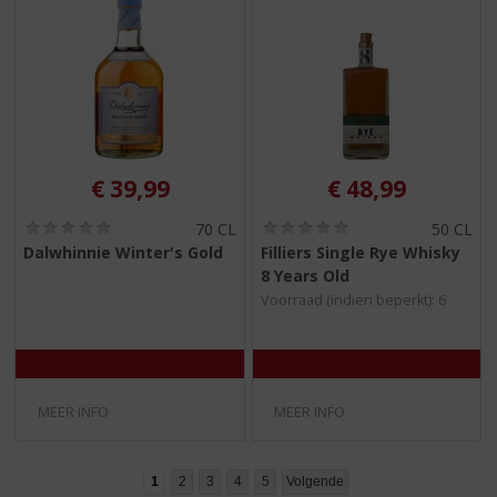
€
39,99
€
48,99
(
(
70 CL
50 CL
0
0
Dalwhinnie Winter's Gold
Filliers Single Rye Whisky
,
,
8 Years Old
0
0
/
/
Voorraad (indien beperkt): 6
5
5
)
)
MEER INFO
MEER INFO
1
2
3
4
5
Volgende