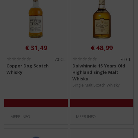
€
31,49
€
48,99
(
(
70 CL
70 CL
0
0
Copper Dog Scotch
Dalwhinnie 15 Years Old
,
,
Whisky
Highland Single Malt
0
0
/
/
Whisky
5
5
Single Malt Scotch Whisky
)
)
MEER INFO
MEER INFO