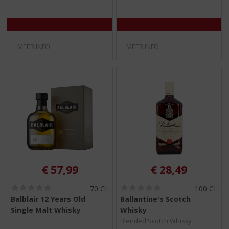
5
5
)
)
MEER INFO
MEER INFO
€
57,99
€
28,49
(
(
70 CL
100 CL
0
0
Balblair 12 Years Old
Ballantine's Scotch
,
,
Single Malt Whisky
Whisky
0
0
/
/
Blended Scotch Whisky
5
5