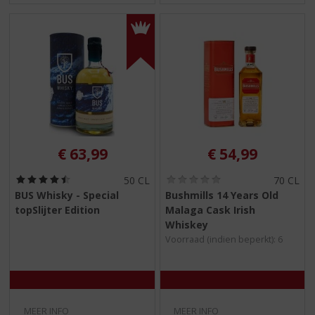
€
63,99
€
54,99
(
(
50 CL
70 CL
4
0
BUS Whisky - Special
Bushmills 14 Years Old
,
,
topSlijter Edition
Malaga Cask Irish
5
0
/
/
Whiskey
5
5
Voorraad (indien beperkt): 6
)
)
MEER INFO
MEER INFO