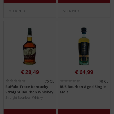
)
)
MEER INFO
MEER INFO
€
28,49
€
64,99
(
(
70 CL
70 CL
0
0
Buffalo Trace Kentucky
BUS Bourbon Aged Single
,
,
Straight Bourbon Whiskey
Malt
0
0
/
/
Straight Bourbon Whisky
5
5
)
)