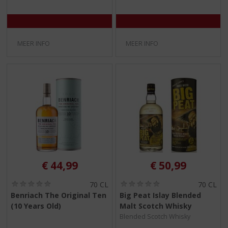
)
)
MEER INFO
MEER INFO
€
44,99
€
50,99
(
(
70 CL
70 CL
0
0
Benriach The Original Ten
Big Peat Islay Blended
,
,
(10 Years Old)
Malt Scotch Whisky
0
0
/
/
Blended Scotch Whisky
5
5