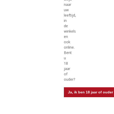
naar
uw
leeftijd,
in
de
winkels
en
ook
online.
Originele prijs was:
, Huidige prijs is:
€
36,99
€
38,99
€
41,99
Bent
u
(
(
70 CL
70 CL
18
4
4
Cardhu 12 Years Old
Cardhu Gold Reserve
,
,
jaar
5
5
of
/
/
ouder?
5
5
)
)
MEER INFO
MEER INFO
Ja, ik ben 18 jaar of ouder