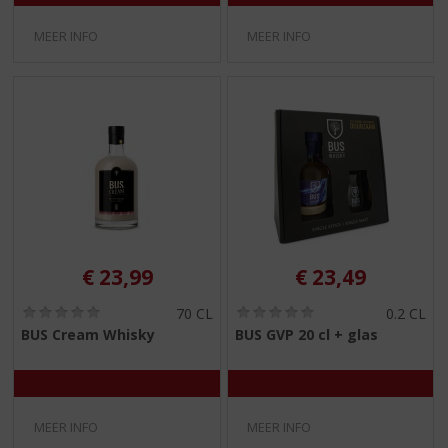
MEER INFO
MEER INFO
€
23,99
€
23,49
(
(
70 CL
0.2 CL
0
0
BUS Cream Whisky
BUS GVP 20 cl + glas
,
,
0
0
/
/
5
5
)
)
MEER INFO
MEER INFO