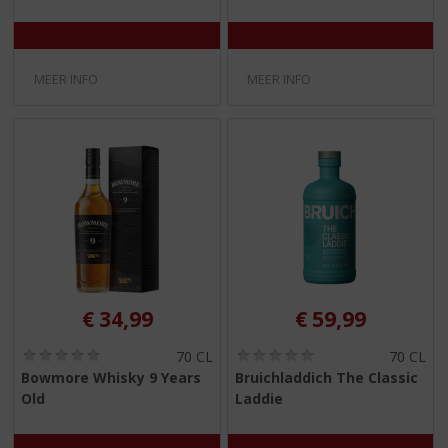
)
)
MEER INFO
MEER INFO
€
34,99
€
59,99
(
(
70 CL
70 CL
0
0
Bowmore Whisky 9 Years
Bruichladdich The Classic
,
,
Old
Laddie
0
0
/
/
5
5