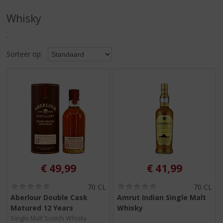
S
p
Whisky
r
i
.
n
g
Sorteer op:
n
a
a
r
d
e
n
a
v
i
€
49,99
€
41,99
g
a
(
(
70 CL
70 CL
t
0
0
Aberlour Double Cask
Amrut Indian Single Malt
i
,
,
Matured 12 Years
Whisky
0
0
e
/
/
Single Malt Scotch Whisky