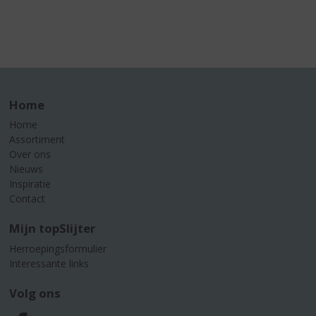
Home
Home
Assortiment
Over ons
Nieuws
Inspiratie
Contact
Mijn topSlijter
Herroepingsformulier
Interessante links
Volg ons