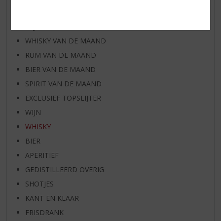
AANBIEDINGEN
WIJN VAN DE MAAND
WHISKY VAN DE MAAND
RUM VAN DE MAAND
BIER VAN DE MAAND
SPIRIT VAN DE MAAND
EXCLUSIEF TOPSLIJTER
WIJN
WHISKY
BIER
APERITIEF
GEDISTILLEERD OVERIG
SHOTJES
KANT EN KLAAR
FRISDRANK