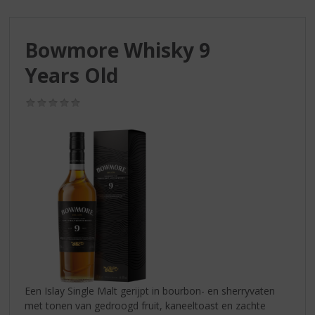
S
p
r
Bowmore Whisky 9
i
n
Years Old
g
n
(0,0
a
/
a
5)
r
d
e
n
a
v
i
g
a
t
i
Een Islay Single Malt gerijpt in bourbon- en sherryvaten
e
met tonen van gedroogd fruit, kaneeltoast en zachte