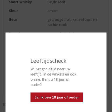
Soort whisky
Single Malt
Kleur
amber
Geur
gedroogd fruit, kaneeltoast en
zachte rook
Smaak
een perfecte balans van
sherryzoet en zeezout
Afdronk
een lange, zoete afdronk
Leeftijdscheck
Reviews
Wij vragen altijd naar uw
leeftijd, in de winkels en ook
Schrijf een review
online. Bent u 18 jaar of
ouder?
Er zijn nog geen reviews geplaatst voor dit product
Ja, ik ben 18 jaar of ouder
EXCL. BTW
INCL. BTW