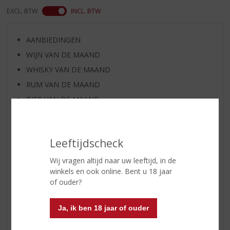
EXCL. BTW
INCL. BTW
AANBIEDINGEN
WIJN VAN DE MAAND
WHISKY VAN DE MAAND
RUM VAN DE MAAND
BIER VAN DE MAAND
SPIRIT VAN DE MAAND
EXCLUSIEF TOPSLIJTER
Leeftijdscheck
WIJN
WHISKY
Wij vragen altijd naar uw leeftijd, in de
winkels en ook online. Bent u 18 jaar
BIER
of ouder?
APERITIEF
GEDISTILLEERD OVERIG
Ja, ik ben 18 jaar of ouder
SHOTJES