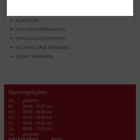
KANT EN KLAAR
FRISDRANK
GLASWERK
GESCHENKVERPAKKING
(RELATIE)GESCHENKEN
ALCOHOLVRIJE DRANKEN
VEGAN DRANKEN
Openingstijden
Ma
:
gesloten
Di
:
09.00 - 18.00 uur
Wo
:
09.00 - 18.00 uur
Do
:
09.00 - 18.00 uur
Vr
:
09.00 - 19.00 uur
Za
:
09.00 - 17.00 uur
Zo:
gesloten