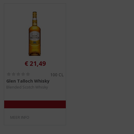
S
p
r
i
n
g
n
a
a
r
€
21,49
d
e
(
100 CL
n
0
Glen Talloch Whisky
a
,
Blended Scotch Whisky
0
v
/
i
5
g
)
a
t
MEER INFO
i
e