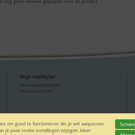
ijn nog geen reviews geplaatst voor dit product
Mijn topSlijter
Herroepingsformulier
Interessante links
es om goed te functioneren. Als je wilt aanpassen
Schakel
 je jouw cookie-instellingen wijzigen. Meer
GEEN 18 GEEN alcohol
IDIN/ITSME
sitemap
Privacy Statement
Dis
Alleen 