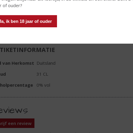
Stuk
r of ouder?
Ja, ik ben 18 jaar of ouder
TIKETINFORMATIE
d van Herkomst
Duitsland
oud
31 CL
oholpercentage
0% vol
eviews
rijf een review