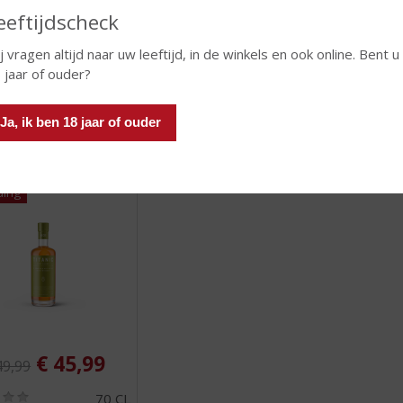
(
(
70 CL
75 CL
eeftijdscheck
0
0
 Original Craft
JOPEN Ongelovige
Nolet'
,
,
Thomas whisky infused
0
0
j vragen altijd naar uw leeftijd, in de winkels en ook online. Bent u
/
/
 jaar of ouder?
5
5
)
)
Ja, ik ben 18 jaar of ouder
 INFO
MEER INFO
MEER 
iginele prijs was:
, Huidige prijs is:
€
45,99
49,99
(
70 CL