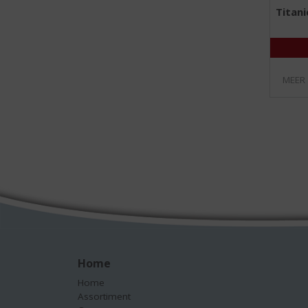
Titani
MEER
Home
Home
Assortiment