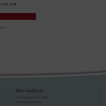
0
c Pot Still
,
0
/
5
)
 INFO
Mijn topSlijter
Herroepingsformulier
Interessante links