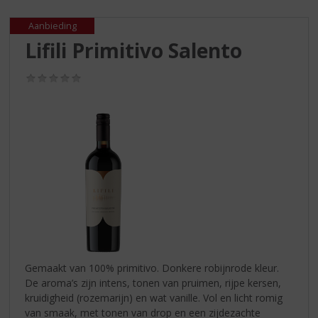
S
p
Aanbieding
r
Lifili Primitivo Salento
i
n
g
(0,0
/
n
5)
a
a
r
d
e
n
a
v
i
g
a
Gemaakt van 100% primitivo. Donkere robijnrode kleur.
t
De aroma’s zijn intens, tonen van pruimen, rijpe kersen,
i
kruidigheid (rozemarijn) en wat vanille. Vol en licht romig
e
van smaak, met tonen van drop en een zijdezachte