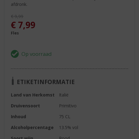
afdronk.
Originele prijs was:
€
9,99
, Huidige prijs is:
€
7,99
Fles
ETIKETINFORMATIE
Land van Herkomst
Italië
Druivensoort
Primitivo
Inhoud
75 CL
Alcoholpercentage
13.5% vol
Soort wijn
Rood