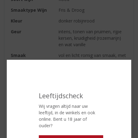
Smaaktype Wijn
Fris & Droog
Kleur
donker robijnrood
Geur
intens, tonen van pruimen, rijpe
kersen, kruidigheid (rozemarijn)
en wat vanille
Smaak
vol en licht romig van smaak, met
tonen van drop
Afdronk
zijdezacht
Wijn-spijs
gerechten met rood vlees, wild,
oude kazen
Leeftijdscheck
Serveertip
16-18 °C
Wij vragen altijd naar uw
leeftijd, in de winkels en ook
online. Bent u 18 jaar of
Reviews
ouder?