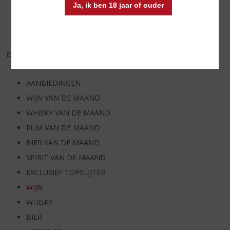
Schrijf een review
Ja, ik ben 18 jaar of ouder
Er zijn nog geen reviews geplaatst voor dit product
EXCL. BTW
INCL. BTW
AANBIEDINGEN
WIJN VAN DE MAAND
WHISKY VAN DE MAAND
RUM VAN DE MAAND
BIER VAN DE MAAND
SPIRIT VAN DE MAAND
EXCLUSIEF TOPSLIJTER
WIJN
WHISKY
BIER