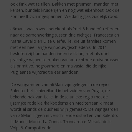
ook flink wat te tillen. Bakken met pruimen, manden met
kersen, bundels kruiderijen en nog wat eikenhout. Ook de
zon heeft zich ingespannen. Weldadig glas zuidelijk rood.
a6mani, wat zoveel betekent als ‘met 6 handen’, refereert
naar de samenwerking tussen drie nichtjes: Francesca en
Maria Cavallo en Elise Clerfeuille, die uit families komen
met een heel lange wijnbouwgeschiedenis. In 2011
besloten zij hun handen ineen te slaan, met als doel
prachtige wijnen te maken van autochtone druivenrassen
als primitivo, negroamaro en malvasia, die de rijke
Pugliaanse wijntraditie eer aandoen.
De wijngaarden van a6Mani zijn gelegen in de regio
Salento, het schiereiland in het zuiden van Puglia, de
bekende hak van Italië. In deze unieke regio met de
ijzerrijke rode klei/kalkbodems en Mediterraan klimaat
wordt al sinds de oudheid wijn gemaakt. De wijngaarden
van a6Mani liggen in verschillende districten van Salento:
Li Marini, Monte La Conca, Troncarea e Mesola delle
Volpi & Campofreddo.