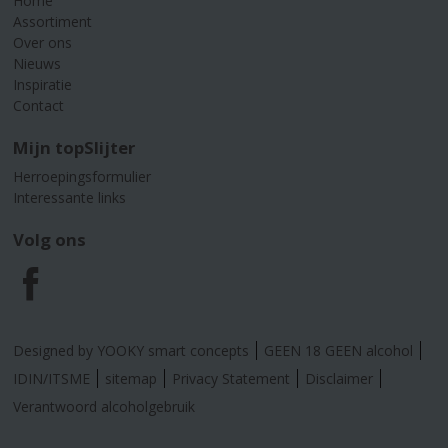
Home
Assortiment
Over ons
Nieuws
Inspiratie
Contact
Mijn topSlijter
Herroepingsformulier
Interessante links
Volg ons
F
a
Designed by YOOKY smart concepts
GEEN 18 GEEN alcohol
c
IDIN/ITSME
sitemap
Privacy Statement
Disclaimer
Verantwoord alcoholgebruik
e