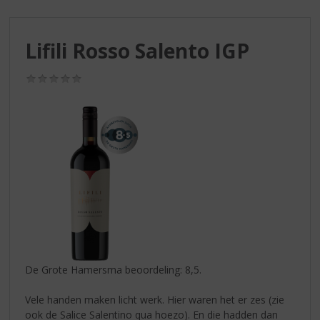
S
p
r
Lifili Rosso Salento IGP
i
n
g
(0,0
/
n
5)
a
a
r
d
e
n
a
v
i
g
a
De Grote Hamersma beoordeling: 8,5.
t
i
Vele handen maken licht werk. Hier waren het er zes (zie
e
ook de Salice Salentino qua hoezo). En die hadden dan