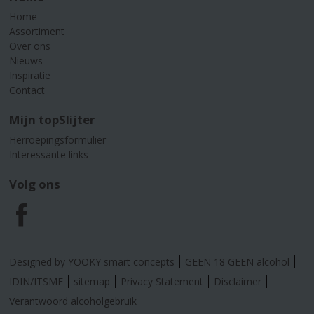
Home
Assortiment
Over ons
Nieuws
Inspiratie
Contact
Mijn topSlijter
Herroepingsformulier
Interessante links
Volg ons
F
a
Designed by YOOKY smart concepts
GEEN 18 GEEN alcohol
c
IDIN/ITSME
sitemap
Privacy Statement
Disclaimer
Verantwoord alcoholgebruik