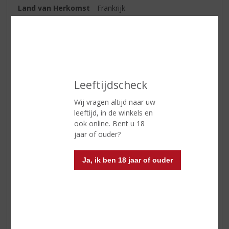
Land van Herkomst
Frankrijk
Regio
Bordeaux
Druivensoort
Merlot
Inhoud
75 CL
Alcoholpercentage
13.5% vol
Leeftijdscheck
Soort wijn
Rood
Wij vragen altijd naar uw
leeftijd, in de winkels en
Smaaktype Wijn
Soepel & Subtiel
ook online. Bent u 18
Kleur
robijnrood
jaar of ouder?
Geur
romige zachte geur van rode
Ja, ik ben 18 jaar of ouder
kersen en rode bessen
Smaak
geconcentreerd fruit van kersen
en rode bessen die mooi wordt
afgerond door zachte houttonen
Afdronk
krachtige doch zachte afdronk