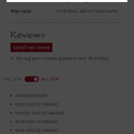
met goede lengte
Wijn-spijs
rood vlees, wild en harde kazen
Reviews
Schrijf een review
Er zijn nog geen reviews geplaatst voor dit product
EXCL. BTW
INCL. BTW
AANBIEDINGEN
WIJN VAN DE MAAND
WHISKY VAN DE MAAND
RUM VAN DE MAAND
BIER VAN DE MAAND