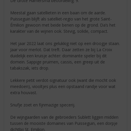
De Grote Hamersma beoordeling: 9.
Meestal gaan satellieten in een baan om de aarde.
Puisseguin blijft als satelliet-regio van het grote Saint-
Émilion gewoon met beide benen op de grond. Da’s het
karakter van de wijnen ook. Stevig, solide, compact.
Het jaar 2022 laat ons gelukkig niet op een droogje staan.
Jaar voor merlot. Dat treft. Daar zetten ze bij La Croix
duidelijk een kruisje achter: dominante speler bij dit
domein. Sappige pruimen, cassis, een greep uit de
tabakszak, iets drop.
Lekkere petit verdot-signatuur ook (want die mocht ook
meedoen), viooltjes plus een opstaand randje voor wat
extra houvast.
Snufje zoet en fijnmazige specerij.
De wijngaarden van de gebroeders Sublett liggen midden
tussen de mooiste domaines van Puisseguin, een dorpje
dichtbij St. Emilion.