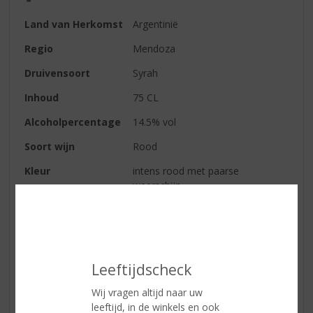
Land van Herkomst
Argentinië
Regio
Mendoza
Druivensoort
Syrah
Inhoud
75 CL
Alcoholpercentage
14.5% vol
Soort wijn
Rood
Kleur
intens rood met paarse
weerschijn
Geur
veel donker fruit een verfijnde
kruidigheid en de typische aroma’s
van de syrah
Smaak
zacht en vol fruit waarbij mooie
Leeftijdscheck
zuren zorgen voor frisheid
Wij vragen altijd naar uw
Wijn-spijs
dé perfecte begeleider van
leeftijd, in de winkels en ook