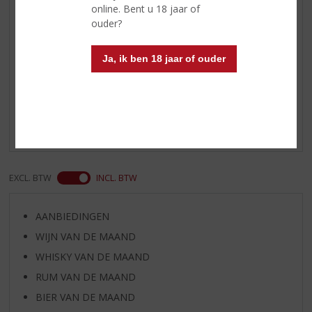
geroosterd lamsvlees, gegrilde
online. Bent u 18 jaar of
steak, wild en groente risotto
ouder?
Ja, ik ben 18 jaar of ouder
Reviews
Schrijf een review
Er zijn nog geen reviews geplaatst voor dit product
EXCL. BTW
INCL. BTW
AANBIEDINGEN
WIJN VAN DE MAAND
WHISKY VAN DE MAAND
RUM VAN DE MAAND
BIER VAN DE MAAND