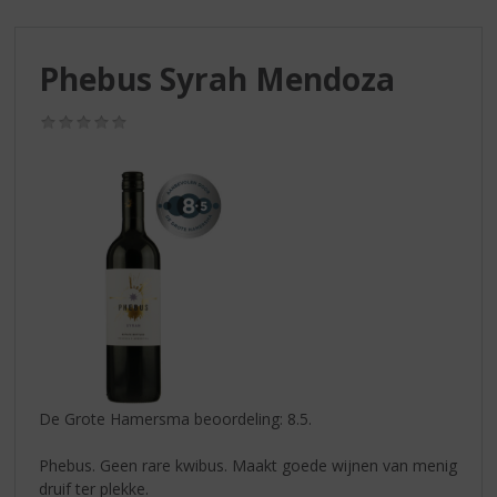
S
p
r
Phebus Syrah Mendoza
i
n
g
(0,0
/
n
5)
a
a
r
d
e
n
a
v
i
g
a
De Grote Hamersma beoordeling: 8.5.
t
i
Phebus. Geen rare kwibus. Maakt goede wijnen van menig
e
druif ter plekke.