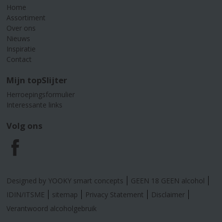
Home
Assortiment
Over ons
Nieuws
Inspiratie
Contact
Mijn topSlijter
Herroepingsformulier
Interessante links
Volg ons
F
a
Designed by YOOKY smart concepts
GEEN 18 GEEN alcohol
c
IDIN/ITSME
sitemap
Privacy Statement
Disclaimer
Verantwoord alcoholgebruik