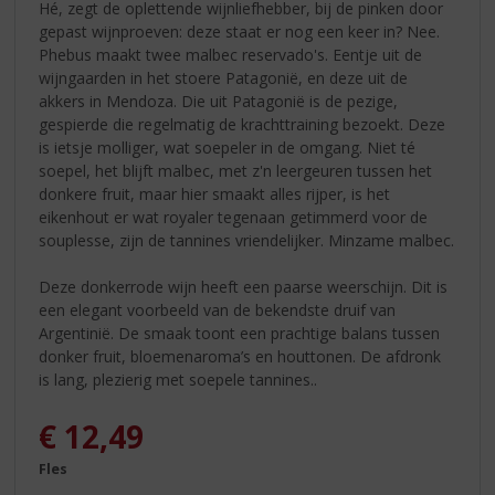
Hé, zegt de oplettende wijnliefhebber, bij de pinken door
gepast wijnproeven: deze staat er nog een keer in? Nee.
Phebus maakt twee malbec reservado's. Eentje uit de
wijngaarden in het stoere Patagonië, en deze uit de
akkers in Mendoza. Die uit Patagonië is de pezige,
gespierde die regelmatig de krachttraining bezoekt. Deze
is ietsje molliger, wat soepeler in de omgang. Niet té
soepel, het blijft malbec, met z'n leergeuren tussen het
donkere fruit, maar hier smaakt alles rijper, is het
eikenhout er wat royaler tegenaan getimmerd voor de
souplesse, zijn de tannines vriendelijker. Minzame malbec.
Deze donkerrode wijn heeft een paarse weerschijn. Dit is
een elegant voorbeeld van de bekendste druif van
Argentinië. De smaak toont een prachtige balans tussen
donker fruit, bloemenaroma’s en houttonen. De afdronk
is lang, plezierig met soepele tannines..
€
12,49
Fles