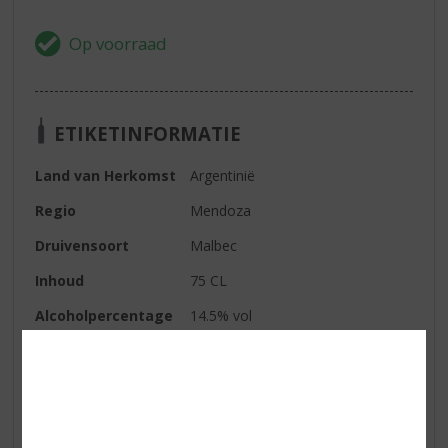
ETIKETINFORMATIE
Land van Herkomst
Argentinië
Regio
Mendoza
Druivensoort
Malbec
Inhoud
75 CL
Alcoholpercentage
14.5% vol
Soort wijn
Rood
Kleur
donkerrode wijn met een paarse
weerschijn
Smaak
prachtige balans tussen donker