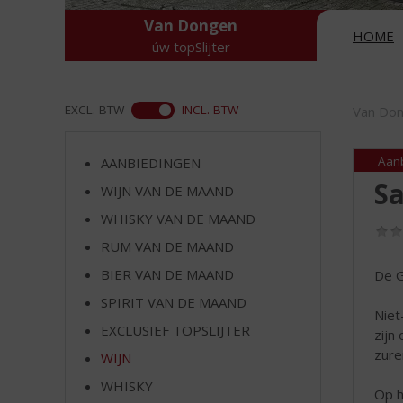
d
S
Van Dongen
HOME
p
úw topSlijter
r
i
n
ASS
EXCL. BTW
INCL. BTW
Van Do
g
n
a
Aan
AANBIEDINGEN
a
Sa
WIJN VAN DE MAAND
r
WHISKY VAN DE MAAND
d
e
RUM VAN DE MAAND
n
BIER VAN DE MAAND
De G
a
v
SPIRIT VAN DE MAAND
Niet
i
EXCLUSIEF TOPSLIJTER
zijn
g
zure
a
WIJN
t
WHISKY
Op h
i