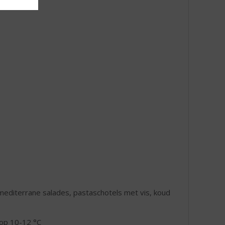
 mediterrane salades, pastaschotels met vis, koud
 op 10-12 °C