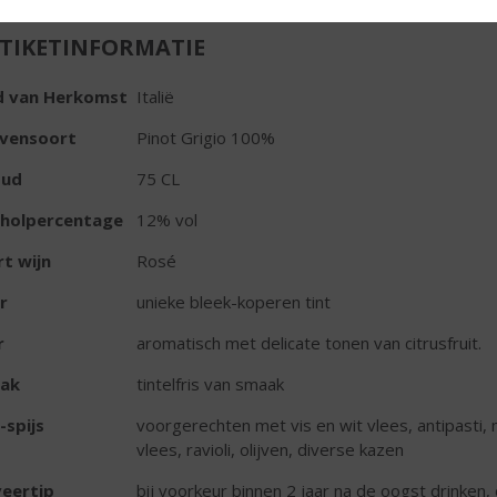
TIKETINFORMATIE
d van Herkomst
Italië
ivensoort
Pinot Grigio 100%
oud
75 CL
oholpercentage
12% vol
t wijn
Rosé
r
unieke bleek-koperen tint
r
aromatisch met delicate tonen van citrusfruit.
ak
tintelfris van smaak
-spijs
voorgerechten met vis en wit vlees, antipasti,
vlees, ravioli, olijven, diverse kazen
eertip
bij voorkeur binnen 2 jaar na de oogst drinken,