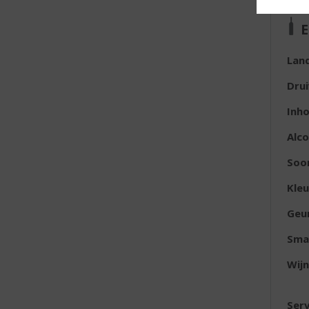
E
Lan
Dru
Inh
Alc
Soor
Kleu
Geu
Sma
Wijn
Serv