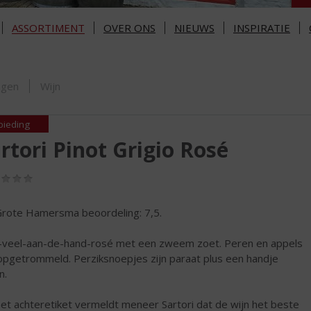
ASSORTIMENT
OVER ONS
NIEUWS
INSPIRATIE
ORTIMENT
ngen
Wijn
bieding
rtori Pinot Grigio Rosé
(0,0
/
5)
rote Hamersma beoordeling: 7,5.
-veel-aan-de-hand-rosé met een zweem zoet. Peren en appels
 opgetrommeld. Perziksnoepjes zijn paraat plus een handje
n.
et achteretiket vermeldt meneer Sartori dat de wijn het beste