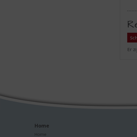
R
Sch
Er z
Home
Home