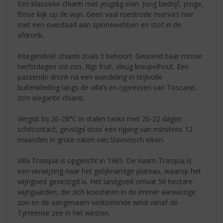
Een klassieke chianti met jeugdig elan. Jong bedrijf, jonge,
frisse kijk op de wijn. Geen vaal roestrode riserva’s hier
met een overdaad aan spinnewebben en stof in de
afdronk.
Integendeel: chianti zoals ‘t behoort. Geurend naar mooie
herfstdagen vol zon. Rijp fruit, vleug kreupelhout. Een
passende dronk na een wandeling in stijlvolle
buitenkleding langs de villa’s en cypressen van Toscane,
zo’n elegante chianti.
Vergist bij 26-28°C in stalen tanks met 20-22 dagen
schilcontact, gevolgd door een rijping van minstens 12
maanden in grote vaten van Slavonisch eiken.
Villa Trasqua is opgericht in 1965. De naam Trasqua is
een verwijzing naar het gelijknamige plateau, waarop het
wijngoed gevestigd is. Het landgoed omvat 56 hectare
wijngaarden, die zich koesteren in de immer aanwezige
zon en de aangenaam verkoelende wind vanaf de
Tyrreense zee in het westen.