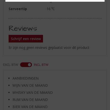
ragoutsauzen
Serveertip
16 ⁰C
Reviews
Schrijf een review
Er zijn nog geen reviews geplaatst voor dit product
EXCL. BTW
INCL. BTW
AANBIEDINGEN
WIJN VAN DE MAAND
WHISKY VAN DE MAAND
RUM VAN DE MAAND
BIER VAN DE MAAND