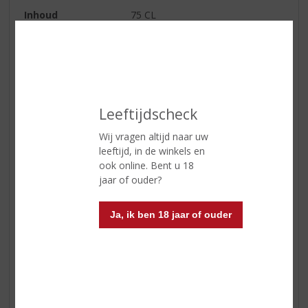
Inhoud
75 CL
Alcoholpercentage
14% vol
Soort wijn
Rood
Smaaktype Wijn
Robuust & Intens
Leeftijdscheck
Kleur
een intense robijnrode wijn met
een licht granaatrode tint
Wij vragen altijd naar uw
Geur
fruitig, kruidig en delicaat
leeftijd, in de winkels en
ook online. Bent u 18
Smaak
een soepele, stevige wijn met
jaar of ouder?
voldoende structuur
Afdronk
een lange afdronk
Ja, ik ben 18 jaar of ouder
Wijn-spijs
past erg goed bij typisch
Toscaanse voorgerechten van
kaas en gedroogd vlees
(schapenkaas, ham en salami), of
hoofdgerechten met tomaat- of