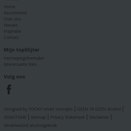
Home
Assortiment
Over ons
Nieuws
Inspiratie
Contact
Mijn topSlijter
Herroepingsformulier
Interessante links
Volg ons
F
a
Designed by YOOKY smart concepts
GEEN 18 GEEN alcohol
c
IDIN/ITSME
sitemap
Privacy Statement
Disclaimer
Verantwoord alcoholgebruik