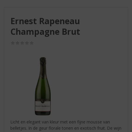
S
p
r
Ernest Rapeneau
i
n
Champagne Brut
g
n
(0,0
a
/
a
5)
r
d
e
n
a
v
i
g
a
t
i
Licht en elegant van kleur met een fijne mousse van
e
belletjes. In de geur florale tonen en exotisch fruit. De wijn