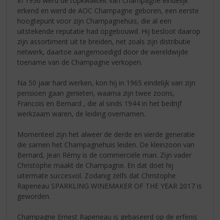
In 1936 werd de topkwaliteit van Champagne eindelijk
erkend en werd de AOC Champagne geboren, een eerste
hoogtepunt voor zijn Champagnehuis, die al een
uitstekende reputatie had opgebouwd. Hij besloot daarop
zijn assortiment uit te breiden, net zoals zijn distributie
netwerk, daartoe aangemoedigd door de wereldwijde
toename van de Champagne verkopen.
Na 50 jaar hard werken, kon hij in 1965 eindelijk van zijn
pensioen gaan genieten, waarna zijn twee zoons,
Francois en Bernard , die al sinds 1944 in het bedrijf
werkzaam waren, de leiding overnamen.
Momenteel zijn het alweer de derde en vierde generatie
die samen het Champagnehuis leiden. De kleinzoon van
Bernard, Jean Rémy is de commerciële man. Zijn vader
Christophe maakt de Champagne. En dat doet hij
uitermate succesvol. Zodanig zelfs dat Christophe
Rapeneau SPARKLING WINEMAKER OF THE YEAR 2017 is
geworden.
Champagne Ernest Rapeneau is gebaseerd op de erfenis