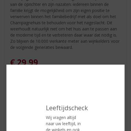
van de oprichter en zijn nazaten: iedereen binnen de
familie krijgt de mogelijkheid om zijn eigen positie te
verwerven binnen het familiebedrijf met als doel om het
Champagnehuis te behouden voor het nageslacht. Dit
weerhoudt natuurlijk niet om het huis aan te passen aan
de moderne tijd en te verbeteren daar waar dat nodig is.
Zo blijven de 10.000 vierkante meter aan wijnkelders voor
de volgende generaties bewaard.
€
29,99
Fles
Leeftijdscheck
ETIKETINFORMATIE
Wij vragen altijd
naar uw leeftijd, in
Land van Herkomst
Frankrijk
de winkels en ook