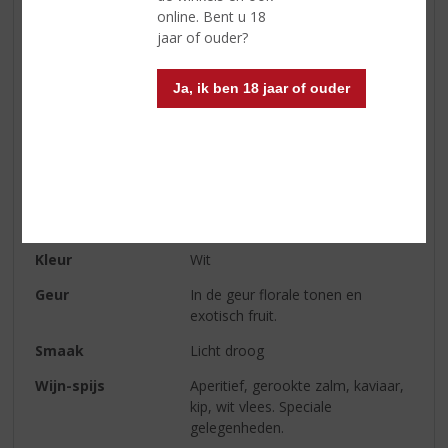
online. Bent u 18
Regio
Champagne
jaar of ouder?
Druivensoort
Pinot Noir, Chardonnay, Pinot
Meunier
Ja, ik ben 18 jaar of ouder
Inhoud
75 CL
Alcoholpercentage
12% vol
Soort wijn
Champagne
Smaaktype Wijn
Fris & Droog
Kleur
Wit
Geur
In de geur florale tonen en
exotisch fruit.
Smaak
Licht droog
Wijn-spijs
Aperitief, gerookte zalm, kaviaar,
kip, wit vlees. Speciale
gelegenheden.