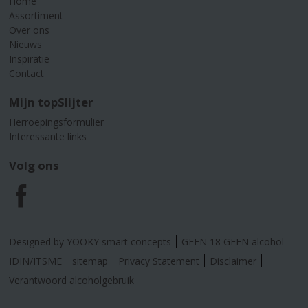
Home
Assortiment
Over ons
Nieuws
Inspiratie
Contact
Mijn topSlijter
Herroepingsformulier
Interessante links
Volg ons
F
a
Designed by YOOKY smart concepts
GEEN 18 GEEN alcohol
c
IDIN/ITSME
sitemap
Privacy Statement
Disclaimer
Verantwoord alcoholgebruik
e