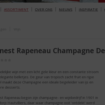
ASSORTIMENT
OVER ONS
NIEUWS
INSPIRATIE
ORTIMENT
ngen
Wijn
rnest Rapeneau Champagne De
(0,0
/
5)
ndelijke wijn met een licht gele kleur en een constante stroom
elegante belletjes. De geur van tropisch zacht fruit en rijpe
l maakt deze Champagne een ideale begeleider van ijs en
re desserts.
st Rapeneau begon zijn champagne- en wijnbedrijf in 1901 in
dorp Hautvilliers, daar waar champagne ooit 'ontdekt' werd