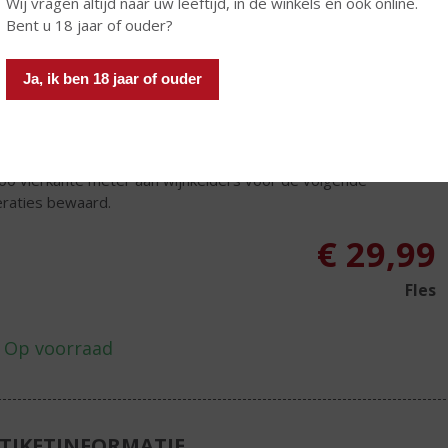
Wij vragen altijd naar uw leeftijd, in de winkels en ook online.
esvol. Zodanig zelfs dat Christophe Rapeneau SPARKLING
Bent u 18 jaar of ouder?
EMAKER OF THE YEAR 2017 is geworden. Champagne Ernest
neau is gebaseerd op de erfenis van de oprichter en zijn
ten: iedereen binnen de familie krijgt de mogelijkheid om zijn
Ja, ik ben 18 jaar of ouder
n positie te verwerven binnen het familiebedrijf met als doel
et Champagnehuis te behouden voor het nageslacht. Dit
houdt natuurlijk niet om het huis aan te passen aan de
rne tijd en te verbeteren daar waar dat nodig is. Zo blijven de
00 vierkante meter aan wijnkelders voor de volgende
raties bewaard.
€
29,99
Fles
TIKETINFORMATIE