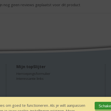
ijn nog geen reviews geplaatst voor dit product
Mijn topSlijter
Herroepingsformulier
Interessante links
es om goed te functioneren. Als je wilt aanpassen
Schakel
 je jouw cookie-instellingen wijzigen. Meer
GEEN 18 GEEN alcohol
IDIN/ITSME
sitemap
Privacy Statement
Dis