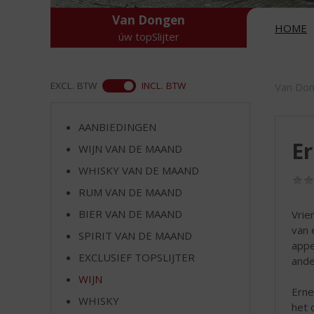
d
S
Van Dongen
HOME
p
úw topSlijter
r
i
n
ASS
EXCL. BTW
INCL. BTW
Van Do
g
n
a
AANBIEDINGEN
a
E
WIJN VAN DE MAAND
r
WHISKY VAN DE MAAND
d
e
RUM VAN DE MAAND
n
BIER VAN DE MAAND
Vrie
a
van 
v
SPIRIT VAN DE MAAND
appe
i
EXCLUSIEF TOPSLIJTER
ande
g
a
WIJN
Erne
t
WHISKY
het 
i