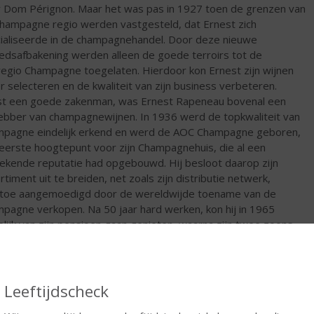
 Dom Pérignon. Maar het was pas in 1927 toen de grenzen van
hampagne regio werden vastgesteld, dat Ernest zich
ialiseerde in de champagnehandel. Door deze nieuwe
edsafbakening werden alleen de goede terroirs tot de
regio Champagne toegelaten. Hierdoor kon Ernest zijn wijnen
r selecteren en de kwaliteit van zijn business verbeteren.
t een goede zakenman, was Ernest Rapeneau bovenal een
hebber van champagnewijnen. In 1936 werd de topkwaliteit van
pagne eindelijk erkend en werd de AOC Champagne geboren,
eerste hoogtepunt voor zijn Champagnehuis, die al een
tekende reputatie had opgebouwd. Hij besloot daarop zijn
rtiment uit te breiden, net zoals zijn distributie netwerk,
toe aangemoedigd door de wereldwijde toename van de
pagne verkopen. Na 50 jaar hard werken, kon hij in 1965
elijk van zijn pensioen gaan genieten, waarna zijn twee zoons,
cois en Bernard , die al sinds 1944 in het bedrijf werkzaam
n, de leiding overnamen. Momenteel zijn het alweer de derde
ierde generatie die samen het Champagnehuis leiden. De
nzoon van Bernard, Jean Rémy is de commerciële man. Zijn
Leeftijdscheck
r Christophe maakt de Champagne. En dat doet hij uitermate