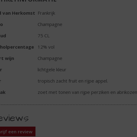
d van Herkomst
Frankrijk
io
Champagne
oud
75 CL
oholpercentage
12% vol
t wijn
Champagne
r
lichtgele kleur
r
tropisch zacht fruit en rijpe appel.
ak
zoet met tonen van rijpe perziken en abrikozen
eviews
rijf een review