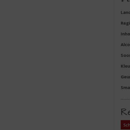
Lan
Reg
Inh
Alc
Soor
Kleu
Geu
Sma
R
Sch