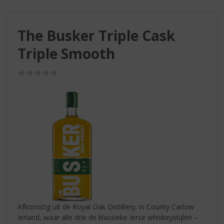
S
p
r
The Busker Triple Cask
i
n
Triple Smooth
g
n
(0,0
a
/
a
5)
r
d
e
n
a
v
i
g
a
t
i
Afkomstig uit de Royal Oak Distillery, in County Carlow
e
Ierland, waar alle drie de klassieke Ierse whiskeystijlen –