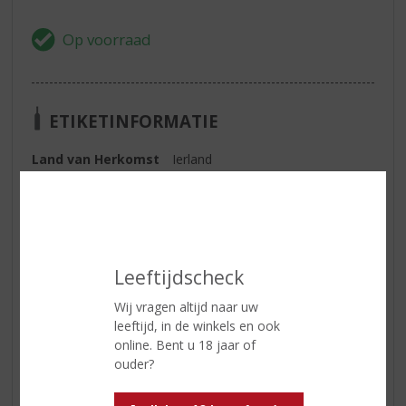
ETIKETINFORMATIE
Land van Herkomst
Ierland
Inhoud
70 CL
Alcoholpercentage
40% vol
Soort whisky
Blended
Leeftijdscheck
Smaaktype Whisky
Mild & Zacht
Wij vragen altijd naar uw
leeftijd, in de winkels en ook
online. Bent u 18 jaar of
Reviews
ouder?
Schrijf een review