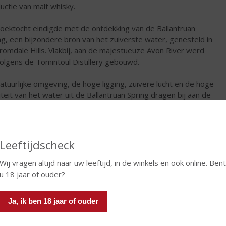
uctie van malt whisky.
oektocht eindigde met de ontdekking van de Ballantruan
ng, een bijzondere bron van het zuiverste water, genesteld in
romdale Hills. Vlakbij, aan de majestueuze Avon River werd
olgens de Tomintoul Distillery gebouwd.
atuurlijke omgeving, de hoge ligging, zuivere lucht en de hoge
iteit van het water uit de Ballantruan Spring dragen bij aan de
onderlijke kwaliteit van TTomintoul Speyside Glenlivet Single
, “the Gentle Dram”.
s Dundee Distillers, de eigenaren van de Tomintoul Distillery,
Leeftijdscheck
hten, samen met een team van goed opgeleide medewerkers,
stilleerderij tot grote bloei
Wij vragen altijd naar uw leeftijd, in de winkels en ook online. Bent
u 18 jaar of ouder?
€
42,99
Ja, ik ben 18 jaar of ouder
Fles