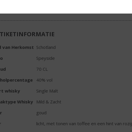
TIKETINFORMATIE
d van Herkomst
Schotland
io
Speyside
oud
70 CL
oholpercentage
40% vol
rt whisky
Single Malt
aktype Whisky
Mild & Zacht
r
goud
r
licht, met tonen van toffee en een hint van rozi