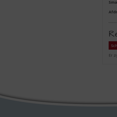
Sma
Afd
R
Sch
Er z