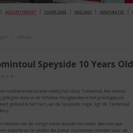
ASSORTIMENT
OVER ONS
NIEUWS
INSPIRATIE
ORTIMENT
ngen
Whisky
mintoul Speyside 10 Years Ol
(0,0
/
5)
en schitterende locatie vlakbij het dorp Tomintoul, het meest
 gelegen dorp in de Schotse Hooglanden in het prestigieuze
livet gebied in het hart van de Speyside regio, ligt de Tomintoul
llery.
et midden van de vorige eeuw duurde het meer dan een jaar
en waterbron te vinden die benut zou kunnen worden voor de