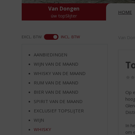
d
S
Van Dongen
HOME
p
úw topSlijter
r
i
n
ASS
EXCL. BTW
INCL. BTW
Van Do
g
n
a
AANBIEDINGEN
a
To
WIJN VAN DE MAAND
r
WHISKY VAN DE MAAND
d
e
RUM VAN DE MAAND
n
BIER VAN DE MAAND
Op e
a
hoog
v
SPIRIT VAN DE MAAND
Glen
i
EXCLUSIEF TOPSLIJTER
Disti
g
a
WIJN
In h
t
WHISKY
om e
i