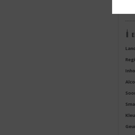
E
Lan
Reg
Inh
Alc
Soo
Sma
Kleu
Geu