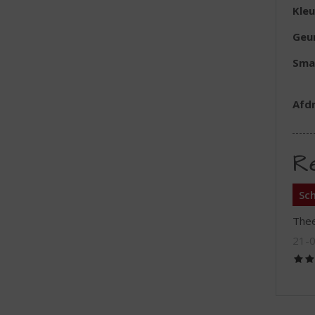
Kleu
Geu
Sma
Afd
R
Sch
The
21-