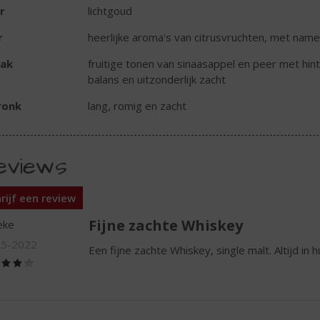
r
lichtgoud
r
heerlijke aroma's van citrusvruchten, met nam
ak
fruitige tonen van sinaasappel en peer met hin
balans en uitzonderlijk zacht
ronk
lang, romig en zacht
eviews
rijf een review
Fijne zachte Whiskey
eke
05-2022
Een fijne zachte Whiskey, single malt. Altijd in
(4,0
/
5)