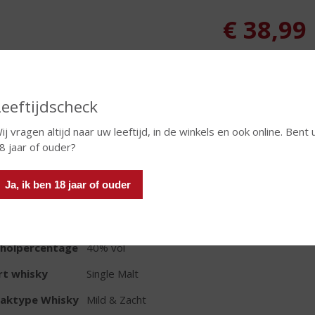
€
38,99
Fles
Leeftijdscheck
ij vragen altijd naar uw leeftijd, in de winkels en ook online. Bent 
8 jaar of ouder?
TIKETINFORMATIE
Ja, ik ben 18 jaar of ouder
d van Herkomst
Schotland
oud
70 CL
oholpercentage
40% vol
rt whisky
Single Malt
aktype Whisky
Mild & Zacht