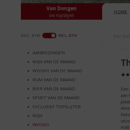
d
S
Van Dongen
HOME
p
úw topSlijter
r
i
n
ASS
EXCL. BTW
INCL. BTW
Van Do
g
n
a
AANBIEDINGEN
a
Th
WIJN VAN DE MAAND
r
WHISKY VAN DE MAAND
d
e
RUM VAN DE MAAND
n
BIER VAN DE MAAND
Een 
a
aan 
v
SPIRIT VAN DE MAAND
plaa
i
EXCLUSIEF TOPSLIJTER
Amer
g
toev
a
WIJN
uitz
t
WHISKY
malt
i