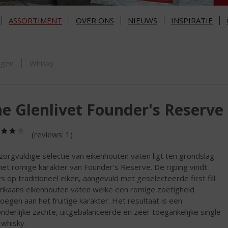
ASSORTIMENT
OVER ONS
NIEUWS
INSPIRATIE
ORTIMENT
ngen
Whisky
e Glenlivet Founder's Reserve
(4,0
(reviews: 1)
/
5)
zorgvuldige selectie van eikenhouten vaten ligt ten grondslag
het romige karakter van Founder’s Reserve. De rijping vindt
ts op traditioneel eiken, aangevuld met geselecteerde first fill
ikaans eikenhouten vaten welke een romige zoetigheid
oegen aan het fruitige karakter. Het resultaat is een
onderlijke zachte, uitgebalanceerde en zeer toegankelijke single
 whisky.