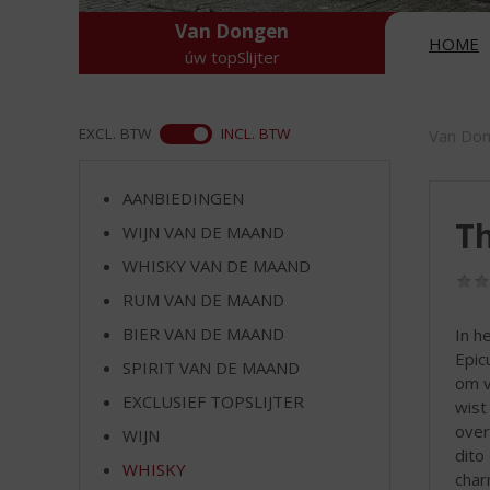
d
S
Van Dongen
HOME
p
úw topSlijter
r
i
n
ASS
EXCL. BTW
INCL. BTW
Van Do
g
n
a
AANBIEDINGEN
a
Th
WIJN VAN DE MAAND
r
WHISKY VAN DE MAAND
d
e
RUM VAN DE MAAND
n
BIER VAN DE MAAND
In h
a
Epic
v
SPIRIT VAN DE MAAND
om v
i
EXCLUSIEF TOPSLIJTER
wist
g
over
a
WIJN
dito
t
WHISKY
char
i