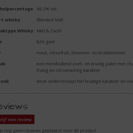
oholpercentage
46.2% vol
rt whisky
Blended Malt
aktype Whisky
Mild & Zacht
r
licht geel
r
mout, citrusfruit, bloemen- en kruidentonen
ak
een mondvullend zoet- en kruidig palet met cha
fruitig en citroenachtig karakter
ronk
deze onderstreept het kruidige karakter en v
eviews
rijf een review
ijn nog geen reviews geplaatst voor dit product