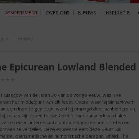
ASSORTIMENT
OVER ONS
NIEUWS
INSPIRATIE
ORTIMENT
ngen
Whisky
e Epicurean Lowland Blended 
(0,0
/
5)
et Glasgow van de jaren 30 van de vorige eeuw, was The
urean het middelpunt van elk feest. Overal waar hij binnenkwam
an een dram te genieten, werd hij omringd door aanbidders en
 hij ze aan zijn lippen te kluisteren door spannende verhalen
 verre reizen, interessante ontmoetingen en heerlijk eten en
 drinken te vertellen. Deze expressie eert deze kleurrijke
mante, charismatische en humoristische persoonlijkheid. The