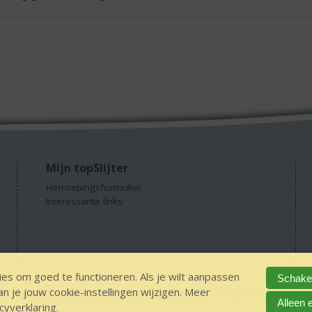
Mijn topSlijter
Herroepingsformulier
Interessante links
es om goed te functioneren. Als je wilt aanpassen
Schakel
 je jouw cookie-instellingen wijzigen. Meer
GEEN 18 GEEN alcohol
IDIN/ITSME
sitemap
Privacy Statement
Dis
Alleen 
cyverklaring
.