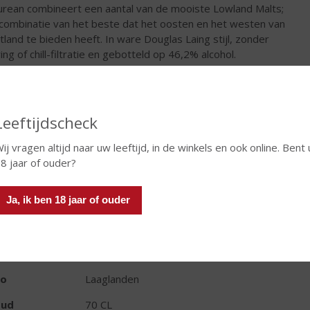
urean combineert een aantal van de mooiste Lowland Malts;
combinatie van het beste dat het oosten en het westen van
tland te bieden heeft. In ware Douglas Laing stijl, zonder
ing of chill-filtratie en gebotteld op 46,2% alcohol.
€
41,99
Fles
Leeftijdscheck
ij vragen altijd naar uw leeftijd, in de winkels en ook online. Bent 
8 jaar of ouder?
Ja, ik ben 18 jaar of ouder
TIKETINFORMATIE
d van Herkomst
Schotland
io
Laaglanden
oud
70 CL