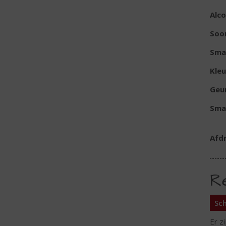
Alc
Soo
Sma
Kleu
Geu
Sma
Afd
R
Sch
Er z