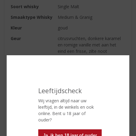
Soort whisky
Single Malt
Smaaktype Whisky
Medium & Granig
Kleur
goud
Geur
citrusvruchten, donkere karamel
en romige vanille met aan het
eind een frisse, zilte noot
Smaak
stevig en ‘smooth’ met duidelijke
tonen van honing en room;
daarna rijpe fruittonen en verse
kruiden
Leeftijdscheck
Afdronk
levendig, langdurig en licht zoutig
Wij vragen altijd naar uw
leeftijd, in de winkels en ook
Reviews
online. Bent u 18 jaar of
ouder?
Schrijf een review
Ja, ik ben 18 jaar of ouder