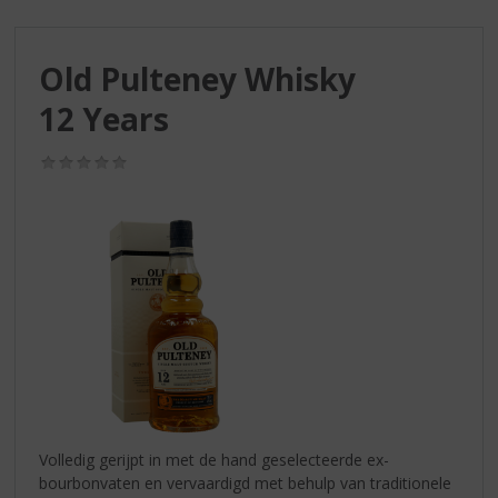
S
p
r
Old Pulteney Whisky
i
n
12 Years
g
n
(0,0
a
/
a
5)
r
d
e
n
a
v
i
g
a
t
i
Volledig gerijpt in met de hand geselecteerde ex-
e
bourbonvaten en vervaardigd met behulp van traditionele