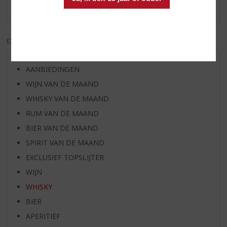
Er zijn nog geen reviews geplaatst voor dit product
EXCL. BTW
INCL. BTW
AANBIEDINGEN
WIJN VAN DE MAAND
WHISKY VAN DE MAAND
RUM VAN DE MAAND
BIER VAN DE MAAND
SPIRIT VAN DE MAAND
EXCLUSIEF TOPSLIJTER
WIJN
WHISKY
BIER
APERITIEF