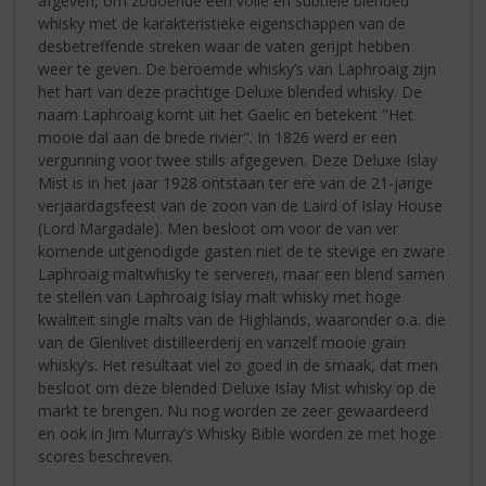
afgeven, om zodoende een volle en subtiele blended
whisky met de karakteristieke eigenschappen van de
desbetreffende streken waar de vaten gerijpt hebben
weer te geven. De beroemde whisky’s van Laphroaig zijn
het hart van deze prachtige Deluxe blended whisky. De
naam Laphroaig komt uit het Gaelic en betekent "Het
mooie dal aan de brede rivier". In 1826 werd er een
vergunning voor twee stills afgegeven. Deze Deluxe Islay
Mist is in het jaar 1928 ontstaan ter ere van de 21-jarige
verjaardagsfeest van de zoon van de Laird of Islay House
(Lord Margadale). Men besloot om voor de van ver
komende uitgenodigde gasten niet de te stevige en zware
Laphroaig maltwhisky te serveren, maar een blend samen
te stellen van Laphroaig Islay malt whisky met hoge
kwaliteit single malts van de Highlands, waaronder o.a. die
van de Glenlivet distilleerderij en vanzelf mooie grain
whisky’s. Het resultaat viel zo goed in de smaak, dat men
besloot om deze blended Deluxe Islay Mist whisky op de
markt te brengen. Nu nog worden ze zeer gewaardeerd
en ook in Jim Murray’s Whisky Bible worden ze met hoge
scores beschreven.