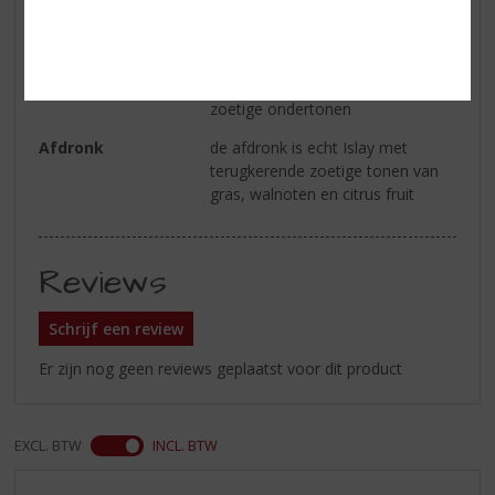
van turf met milde zoete grassige
en citrus tonen
Smaak
rokerige en ziltige tonen met hout
en turf aroma’s, zachte en wat
zoetige ondertonen
Afdronk
de afdronk is echt Islay met
terugkerende zoetige tonen van
gras, walnoten en citrus fruit
Reviews
Schrijf een review
Er zijn nog geen reviews geplaatst voor dit product
EXCL. BTW
INCL. BTW