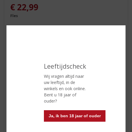
€
22,99
Fles
ETIKETINFORMATIE
Leeftijdscheck
Land van Herkomst
Schotland
Wij vragen altijd naar
uw leeftijd, in de
Inhoud
70 CL
winkels en ook online.
Bent u 18 jaar of
Alcoholpercentage
40% vol
ouder?
Soort whisky
Blended
Kleur
vol amber
Ja, ik ben 18 jaar of ouder
Geur
frisse aangename Islay aroma’s