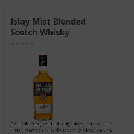
S
p
r
Islay Mist Blended
i
n
Scotch Whisky
g
n
(0,0
a
/
a
5)
r
d
e
n
a
v
i
g
a
t
i
De distilleerderij van Laphroaig (uitgesproken als "La
e
Froig") staat aan de zuidkust van het eiland Islay. Na