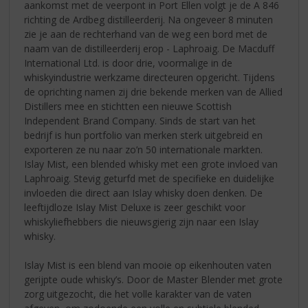
aankomst met de veerpont in Port Ellen volgt je de A 846
richting de Ardbeg distilleerderij. Na ongeveer 8 minuten
zie je aan de rechterhand van de weg een bord met de
naam van de distilleerderij erop - Laphroaig. De Macduff
International Ltd. is door drie, voormalige in de
whiskyindustrie werkzame directeuren opgericht. Tijdens
de oprichting namen zij drie bekende merken van de Allied
Distillers mee en stichtten een nieuwe Scottish
Independent Brand Company. Sinds de start van het
bedrijf is hun portfolio van merken sterk uitgebreid en
exporteren ze nu naar zo’n 50 internationale markten.
Islay Mist, een blended whisky met een grote invloed van
Laphroaig. Stevig geturfd met de specifieke en duidelijke
invloeden die direct aan Islay whisky doen denken. De
leeftijdloze Islay Mist Deluxe is zeer geschikt voor
whiskyliefhebbers die nieuwsgierig zijn naar een Islay
whisky.
Islay Mist is een blend van mooie op eikenhouten vaten
gerijpte oude whisky’s. Door de Master Blender met grote
zorg uitgezocht, die het volle karakter van de vaten