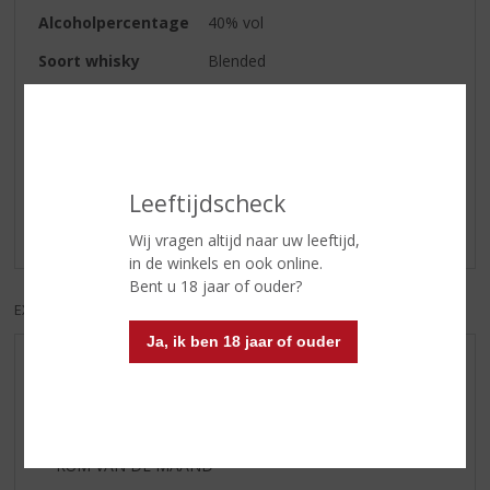
Alcoholpercentage
40% vol
Soort whisky
Blended
Reviews
Schrijf een review
Leeftijdscheck
Er zijn nog geen reviews geplaatst voor dit product
Wij vragen altijd naar uw leeftijd,
in de winkels en ook online.
Bent u 18 jaar of ouder?
EXCL. BTW
INCL. BTW
Ja, ik ben 18 jaar of ouder
AANBIEDINGEN
WIJN VAN DE MAAND
WHISKY VAN DE MAAND
RUM VAN DE MAAND