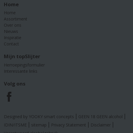
Home
Home
Assortiment
Over ons
Nieuws
Inspiratie
Contact
Mijn topSlijter
Herroepingsformulier
Interessante links
Volg ons
F
a
Designed by YOOKY smart concepts
GEEN 18 GEEN alcohol
c
IDIN/ITSME
sitemap
Privacy Statement
Disclaimer