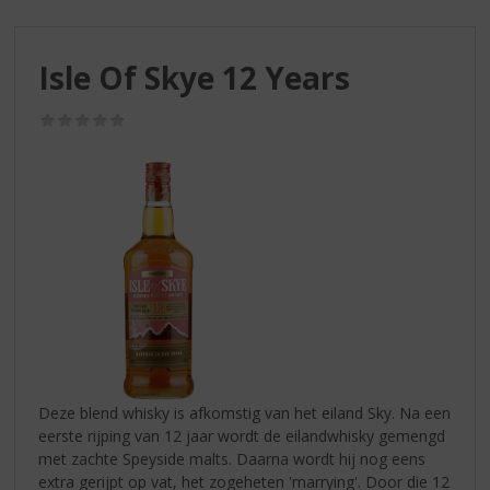
S
p
r
Isle Of Skye 12 Years
i
n
g
(0,0
/
n
5)
a
a
r
d
e
n
a
v
i
g
a
Deze blend whisky is afkomstig van het eiland Sky. Na een
t
eerste rijping van 12 jaar wordt de eilandwhisky gemengd
i
met zachte Speyside malts. Daarna wordt hij nog eens
e
extra gerijpt op vat, het zogeheten 'marrying'. Door die 12