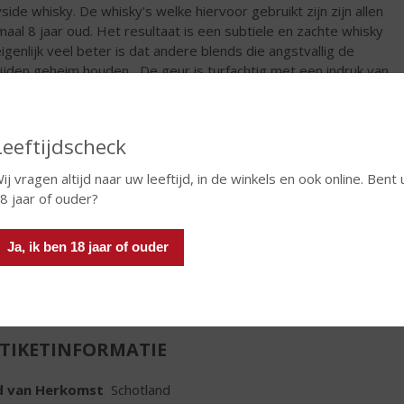
side whisky. De whisky's welke hiervoor gebruikt zijn zijn allen
maal 8 jaar oud. Het resultaat is een subtiele en zachte whisky
eigenlijk veel beter is dat andere blends die angstvallig de
tijden geheim houden....De geur is turfachtig met een indruk van
chroeid hout. Rokerige smaak, bloemig en een vleugje hooi. Dit
ou typisch weer zo'n voorbeeld van een betaalbare whisky die
assend uit de hoek komt.
Leeftijdscheck
€
24,99
ij vragen altijd naar uw leeftijd, in de winkels en ook online. Bent 
8 jaar of ouder?
Fles
Ja, ik ben 18 jaar of ouder
TIKETINFORMATIE
d van Herkomst
Schotland