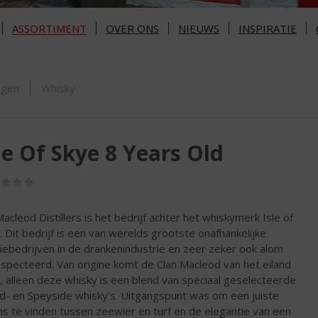
ASSORTIMENT
OVER ONS
NIEUWS
INSPIRATIE
ORTIMENT
ngen
Whisky
le Of Skye 8 Years Old
(0,0
/
5)
Macleod Distillers is het bedrijf achter het whiskymerk Isle of
. Dit bedrijf is een van werelds grootste onafhankelijke
liebedrijven in de drankenindustrie en zeer zeker ook alom
specteerd. Van origine komt de Clan Macleod van het eiland
, alleen deze whisky is een blend van speciaal geselecteerde
nd- en Speyside whisky's. Uitgangspunt was om een juiste
ns te vinden tussen zeewier en turf en de elegantie van een