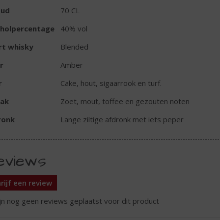
oud
70 CL
oholpercentage
40% vol
rt whisky
Blended
r
Amber
r
Cake, hout, sigaarrook en turf.
ak
Zoet, mout, toffee en gezouten noten
ronk
Lange ziltige afdronk met iets peper
eviews
rijf een review
ijn nog geen reviews geplaatst voor dit product