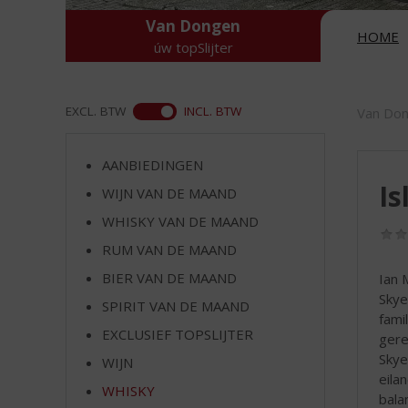
d
S
Van Dongen
HOME
p
úw topSlijter
r
i
n
ASS
EXCL. BTW
INCL. BTW
Van Do
g
n
a
AANBIEDINGEN
a
Is
WIJN VAN DE MAAND
r
WHISKY VAN DE MAAND
d
e
RUM VAN DE MAAND
n
BIER VAN DE MAAND
Ian 
a
Skye
v
SPIRIT VAN DE MAAND
fami
i
EXCLUSIEF TOPSLIJTER
gere
g
Skye
a
WIJN
eila
t
WHISKY
bala
i