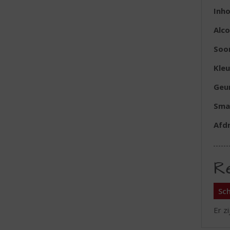
Inh
Alc
Soo
Kleu
Geu
Sma
Afd
R
Sch
Er z