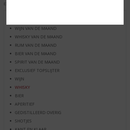
EXCL. BTW
INCL. BTW
AANBIEDINGEN
WIJN VAN DE MAAND
WHISKY VAN DE MAAND
RUM VAN DE MAAND
BIER VAN DE MAAND
SPIRIT VAN DE MAAND
EXCLUSIEF TOPSLIJTER
WIJN
WHISKY
BIER
APERITIEF
GEDISTILLEERD OVERIG
SHOTJES
KANT EN KLAAR