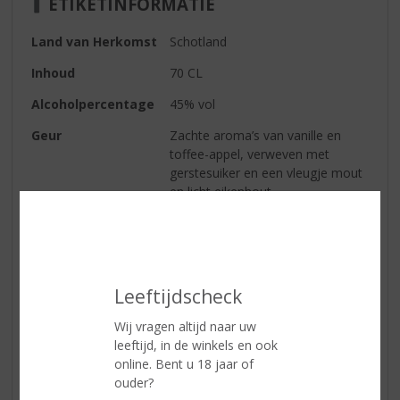
ETIKETINFORMATIE
Land van Herkomst
Schotland
Inhoud
70 CL
Alcoholpercentage
45% vol
Geur
Zachte aroma’s van vanille en
toffee-appel, verweven met
gerstesuiker en een vleugje mout
en licht eikenhout.
Smaak
Licht kruidige kaneel gaat samen
met vollere tonen van plakkerige
gembercake, lichte fruitigheid en
zachte houtkruiden.
Leeftijdscheck
Afdronk
Een zoete, milde afdronk met een
Wij vragen altijd naar uw
subtiel kruidig randje.
leeftijd, in de winkels en ook
online. Bent u 18 jaar of
ouder?