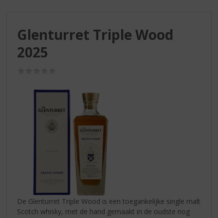
S
p
r
Glenturret Triple Wood
i
n
2025
g
n
(0,0
a
/
a
5)
r
d
e
n
a
v
i
g
a
t
i
De Glenturret Triple Wood is een toegankelijke single malt
e
Scotch whisky, met de hand gemaakt in de oudste nog