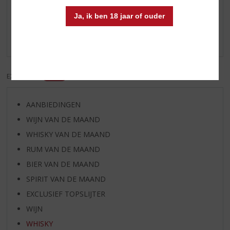
Reviews
Ja, ik ben 18 jaar of ouder
Schrijf een review
Er zijn nog geen reviews geplaatst voor dit product
EXCL. BTW
INCL. BTW
AANBIEDINGEN
WIJN VAN DE MAAND
WHISKY VAN DE MAAND
RUM VAN DE MAAND
BIER VAN DE MAAND
SPIRIT VAN DE MAAND
EXCLUSIEF TOPSLIJTER
WIJN
WHISKY