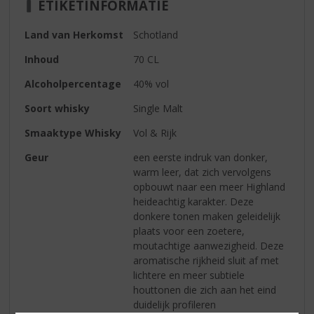
ETIKETINFORMATIE
Land van Herkomst
Schotland
Inhoud
70 CL
Alcoholpercentage
40% vol
Soort whisky
Single Malt
Smaaktype Whisky
Vol & Rijk
Geur
een eerste indruk van donker,
warm leer, dat zich vervolgens
opbouwt naar een meer Highland
heideachtig karakter. Deze
donkere tonen maken geleidelijk
plaats voor een zoetere,
moutachtige aanwezigheid. Deze
aromatische rijkheid sluit af met
lichtere en meer subtiele
houttonen die zich aan het eind
duidelijk profileren