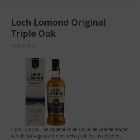
S
p
r
Loch Lomond Original
i
n
Triple Oak
g
n
(0,0
a
/
a
5)
r
d
e
n
a
v
i
g
a
t
i
Loch Lomond The Original Triple Oak is de vaandeldrager
e
van de non-age-statement whisky's in het assortiment