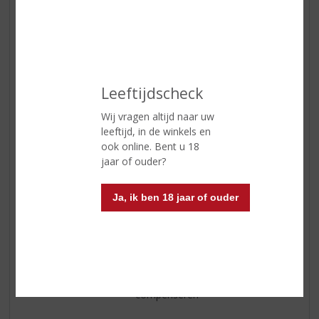
Smaak
een uitgesproken smaak van
mout, met smakelijke zoete
graantonen die zich opbouwen
tot een bijna romige textuur in de
mond. In het midden palet is
Leeftijdscheck
sprake van een uitgesproken
nootsmaak, de textuur en smaak
Wij vragen altijd naar uw
van paranoten. Tot slot wordt op
leeftijd, in de winkels en
de achtergrond een enigszins
ook online. Bent u 18
wrange citroentoon vluchtig
jaar of ouder?
waargenomen
Afdronk
de smaak van citroen neemt af en
Ja, ik ben 18 jaar of ouder
de finish verandert in meer
conventioneel zoet. Hints van
donkere melasse ontwikkelen zich
tot een donkerder finish van vage
hints van citroenschillen die de
algemene rijke en zoete tonen
compenseren