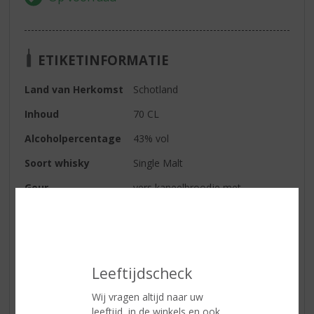
ETIKETINFORMATIE
Land van Herkomst
Schotland
Inhoud
70 CL
Alcoholpercentage
43% vol
Soort whisky
Single Malt
Geur
vers kaneelbroodje met
suikerglazuur. Zoet eiken en een
vleugje munt
Smaak
mondvullende zijdezachtheid,
banaan, moutkoekjes, klassieke
Leeftijdscheck
diepte van sherry-eiken
Afdronk
lang en in balans, gemalen
Wij vragen altijd naar uw
specerijen, gedroogd fruit en een
leeftijd, in de winkels en ook