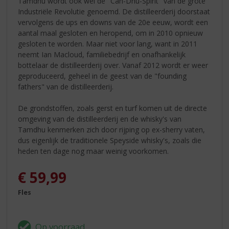
Tamdhu wordt ook wel de "Can-Dhu-Spirit" van de grote
Industriële Revolutie genoemd. De distilleerderij doorstaat
vervolgens de ups en downs van de 20e eeuw, wordt een
aantal maal gesloten en heropend, om in 2010 opnieuw
gesloten te worden. Maar niet voor lang, want in 2011
neemt Ian Macloud, familiebedrijf en onafhankelijk
bottelaar de distilleerderij over. Vanaf 2012 wordt er weer
geproduceerd, geheel in de geest van de "founding
fathers" van de distilleerderij.
De grondstoffen, zoals gerst en turf komen uit de directe
omgeving van de distilleerderij en de whisky's van
Tamdhu kenmerken zich door rijping op ex-sherry vaten,
dus eigenlijk de traditionele Speyside whisky's, zoals die
heden ten dage nog maar weinig voorkomen.
€
59,99
Fles