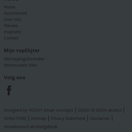
Home
Assortiment
Over ons
Nieuws
Inspiratie
Contact
Mijn topSlijter
Herroepingsformulier
Interessante links
Volg ons
F
a
Designed by YOOKY smart concepts
GEEN 18 GEEN alcohol
c
IDIN/ITSME
sitemap
Privacy Statement
Disclaimer
Verantwoord alcoholgebruik