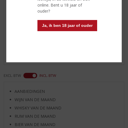
zacht Schots palet met slechts
online. Bent u 18 jaar of
een klein beetje turfrook
ouder?
Ja, ik ben 18 jaar of ouder
Reviews
Schrijf een review
Er zijn nog geen reviews geplaatst voor dit product
EXCL. BTW
INCL. BTW
AANBIEDINGEN
WIJN VAN DE MAAND
WHISKY VAN DE MAAND
RUM VAN DE MAAND
BIER VAN DE MAAND