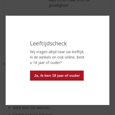
gezelligheid
Reviews
Schrijf een review
Leeftijdscheck
Er zijn nog geen reviews geplaatst voor dit product
Wij vragen altijd naar uw leeftijd,
in de winkels en ook online. Bent
u 18 jaar of ouder?
EXCL. BTW
INCL. BTW
Ja, ik ben 18 jaar of ouder
AANBIEDINGEN
WIJN VAN DE MAAND
WHISKY VAN DE MAAND
RUM VAN DE MAAND
BIER VAN DE MAAND