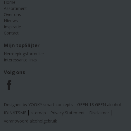
Home
Assortiment
Over ons
Nieuws
Inspiratie
Contact
Mijn topSlijter
Herroepingsformulier
Interessante links
Volg ons
F
a
Designed by YOOKY smart concepts
GEEN 18 GEEN alcohol
c
IDIN/ITSME
sitemap
Privacy Statement
Disclaimer
Verantwoord alcoholgebruik
e