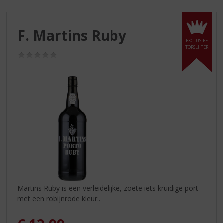
S
p
r
F. Martins Ruby
i
EXCLUSIEF
n
TOPSLIJTER
g
(0,0
/
n
5)
a
a
r
d
e
n
a
v
i
g
a
Martins Ruby is een verleidelijke, zoete iets kruidige port
t
met een robijnrode kleur..
i
e