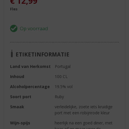
€
12,99
Fles
ETIKETINFORMATIE
Land van Herkomst
Portugal
Inhoud
100 CL
Alcoholpercentage
19.5% vol
Soort port
Ruby
Smaak
verleidelijke, zoete iets kruidige
port met een robijnrode kleur
Wijn-spijs
heerlijk na een goed diner, met
kaas of zo maar voor de