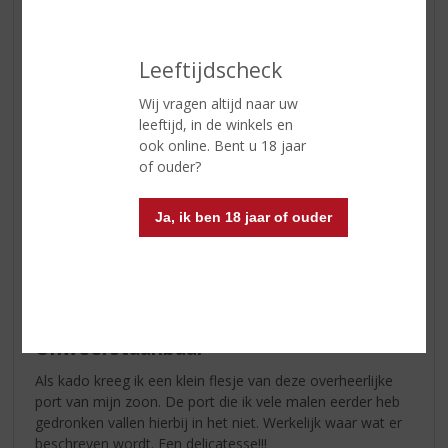
Wijn-spijs
Ideaal om zo te genieten of
gekoeld bij chocoladedesserts
Leeftijdscheck
Serveertip
Tussen 12 - 14 °C.
Wij vragen altijd naar uw
leeftijd, in de winkels en
ook online. Bent u 18 jaar
Reviews
of ouder?
Schrijf een review
Ja, ik ben 18 jaar of ouder
Agnes
03-09-2024
(5,0
/
5)
Onweerstaanbaar
Als kado kreeg ik een klein flesje van deze overheerlijke
port van mijn zoon. De port die ik vele malen eerder heb
gedronken vallen hierbij in het niet. Werkelijk waar wat er
beschreven wordt. Een delicatesse!!!