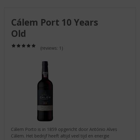
S
p
r
Cálem Port 10 Years
i
n
Old
g
n
(5,0
a
(reviews: 1)
/
a
5)
r
d
e
n
a
v
i
g
a
t
i
Cálem Porto is in 1859 opgericht door António Alves
e
Cálem. Het bedrijf heeft altijd veel tijd en energie