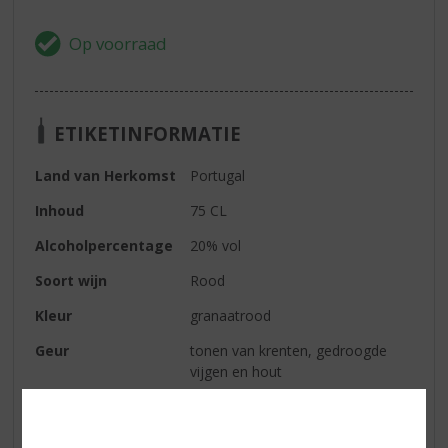
ETIKETINFORMATIE
Land van Herkomst
Portugal
Inhoud
75 CL
Alcoholpercentage
20% vol
Soort wijn
Rood
Kleur
granaatrood
Geur
tonen van krenten, gedroogde
vijgen en hout
Smaak
rond, complex en fluweelzacht
Afdronk
lang