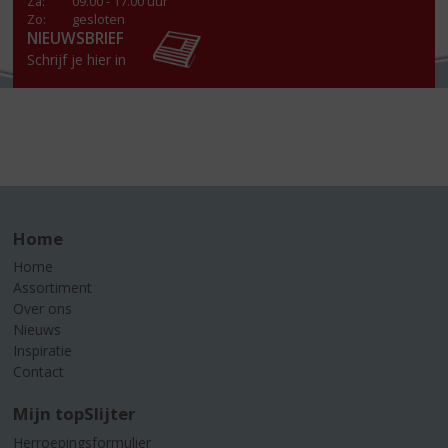
Za
:
09.00 - 17.00 uur
Zo:
gesloten
NIEUWSBRIEF
Schrijf je hier in
Home
Home
Assortiment
Over ons
Nieuws
Inspiratie
Contact
Mijn topSlijter
Herroepingsformulier