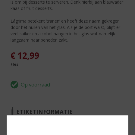
is om bij desserts te serveren. Denk hierbij aan blauwader
kaas of fruit desserts.
Lágrima betekent ‘tranen’ en heeft deze naam gekregen
door het huilen van het glas. Als je de port walst, blijft er
veel suiker en alcohol hangen in het glas wat namelijk
langzaam naar beneden zakt.
€
12,99
Fles
ETIKETINFORMATIE
Land van Herkomst
Portugal
Inhoud
75 CL