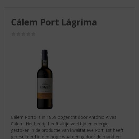
S
p
r
Cálem Port Lágrima
i
n
g
(0,0
/
n
5)
a
a
r
d
e
n
a
v
i
g
a
Cálem Porto is in 1859 opgericht door António Alves
t
Cálem. Het bedrijf heeft altijd veel tijd en energie
i
gestoken in de productie van kwalitatieve Port. Dit heeft
e
geresulteerd in een hoge waardering door de markt en