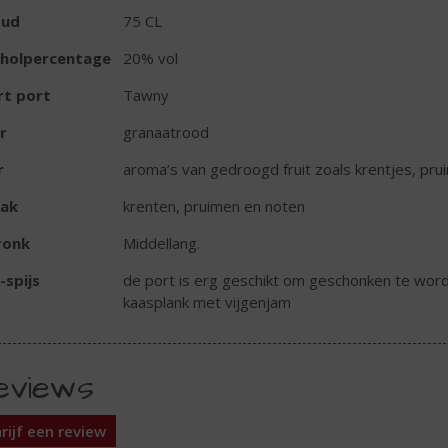
oud
75 CL
oholpercentage
20% vol
rt port
Tawny
r
granaatrood
r
aroma’s van gedroogd fruit zoals krentjes, pr
ak
krenten, pruimen en noten
ronk
Middellang.
-spijs
de port is erg geschikt om geschonken te worde
kaasplank met vijgenjam
eviews
rijf een review