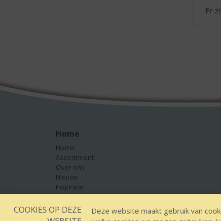
Er z
Home
Home
Assortiment
Over ons
Nieuws
Inspiratie
Contact
COOKIES OP DEZE
Deze website maakt gebruik van cooki
WEBSITE