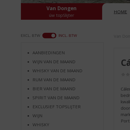
d
S
Van Dongen
HOME
p
úw topSlijter
r
i
n
ASS
EXCL. BTW
INCL. BTW
Van Do
g
n
a
AANBIEDINGEN
a
C
WIJN VAN DE MAAND
r
WHISKY VAN DE MAAND
d
e
RUM VAN DE MAAND
n
BIER VAN DE MAAND
Cále
a
bedr
v
SPIRIT VAN DE MAAND
kwal
i
EXCLUSIEF TOPSLIJTER
door
g
mark
a
WIJN
Port
t
WHISKY
i