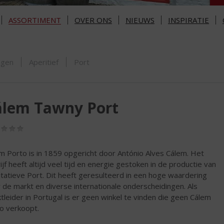
ASSORTIMENT
OVER ONS
NIEUWS
INSPIRATIE
ORTIMENT
ngen
Aperitief
Port
álem Tawny Port
(0,0
/
5)
m Porto is in 1859 opgericht door António Alves Cálem. Het
ijf heeft altijd veel tijd en energie gestoken in de productie van
itatieve Port. Dit heeft geresulteerd in een hoge waardering
 de markt en diverse internationale onderscheidingen. Als
tleider in Portugal is er geen winkel te vinden die geen Cálem
o verkoopt.