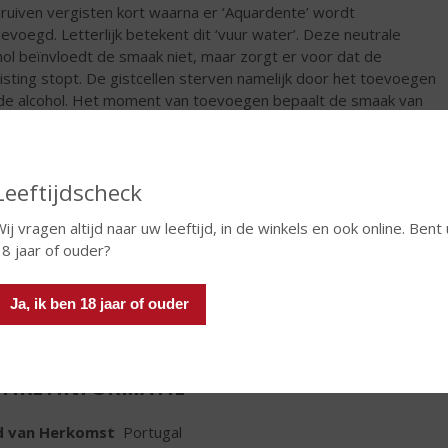
ruiven vergisten kort waarna er ‘Aquardente’ wordt
evoegd. Letterlijk betekent dit ‘vuur water’. Deze neutrale
hol beïnvloedt de smaak niet, maar zorgt er voor dat de
isting stopt. De gistcellen sterven namelijk door het toevoegen
de alcohol. Het moment van toevoegen bepaalt de smaak van
ort. Doordat de vergisting stopt blijft er suiker over, waardoor
 vaak zoet is en 20% alcohol heeft.
€
11,99
Leeftijdscheck
ij vragen altijd naar uw leeftijd, in de winkels en ook online. Bent 
Fles
8 jaar of ouder?
Ja, ik ben 18 jaar of ouder
TIKETINFORMATIE
d van Herkomst
Portugal