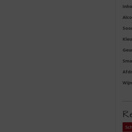
Inh
Alc
Soo
Kleu
Geu
Sma
Afd
Wijn
R
Sch