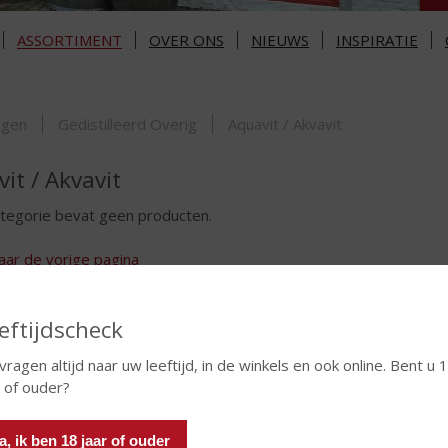
ASSORTIMENT
OVER ONS
NIEUWS
INSPIRATIE
ORTIMENT
ngen
Gedistilleerd Overig
Aquavit / Akvavit
it / Akvavit
tegorie bevat geen producten.
aar de vorige pagina
eftijdscheck
 vragen altijd naar uw leeftijd, in de winkels en ook online. Bent u 
r of ouder?
a, ik ben 18 jaar of ouder