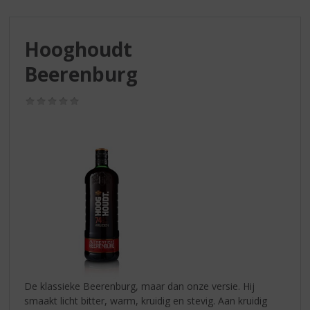
S
p
r
Hooghoudt
i
n
Beerenburg
g
n
(0,0
a
/
a
5)
r
d
e
n
a
v
i
g
a
t
i
De klassieke Beerenburg, maar dan onze versie. Hij
e
smaakt licht bitter, warm, kruidig en stevig. Aan kruidig