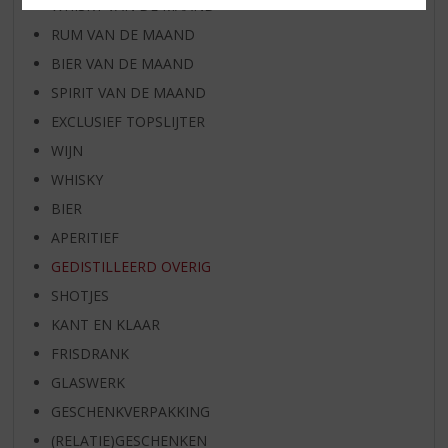
WHISKY VAN DE MAAND
RUM VAN DE MAAND
BIER VAN DE MAAND
SPIRIT VAN DE MAAND
EXCLUSIEF TOPSLIJTER
WIJN
WHISKY
BIER
APERITIEF
GEDISTILLEERD OVERIG
SHOTJES
KANT EN KLAAR
FRISDRANK
GLASWERK
GESCHENKVERPAKKING
(RELATIE)GESCHENKEN