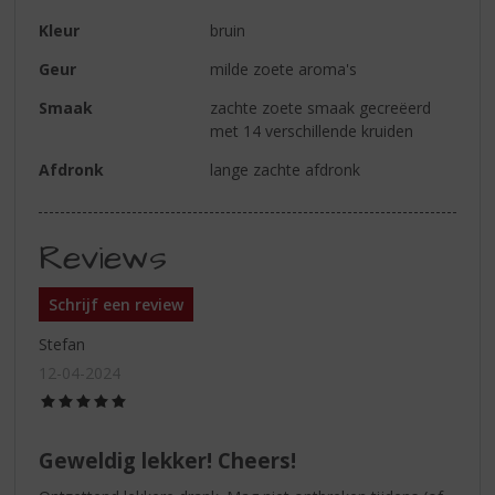
Kleur
bruin
Geur
milde zoete aroma's
Smaak
zachte zoete smaak gecreëerd
met 14 verschillende kruiden
Afdronk
lange zachte afdronk
Reviews
Schrijf een review
Stefan
12-04-2024
(5,0
/
5)
Geweldig lekker! Cheers!