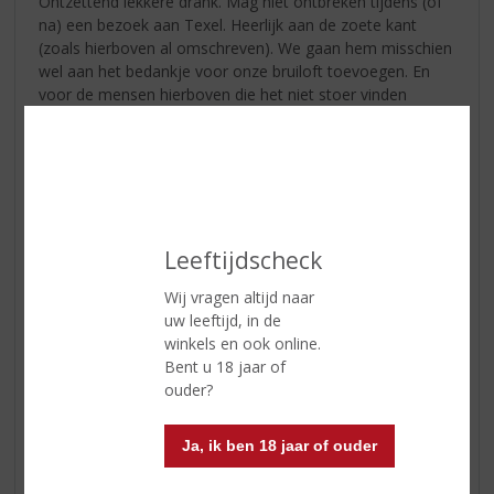
Ontzettend lekkere drank. Mag niet ontbreken tijdens (of
na) een bezoek aan Texel. Heerlijk aan de zoete kant
(zoals hierboven al omschreven). We gaan hem misschien
wel aan het bedankje voor onze bruiloft toevoegen. En
voor de mensen hierboven die het niet stoer vinden
omdat het zoet is: flesje azijn voor u? 😂😂
John & Mariska
10-02-2021
(4,5
Leeftijdscheck
/
5)
Wij vragen altijd naar
Proost
uw leeftijd, in de
Geproost met ‘t Juttertje na een ijskoude fietstocht over ‘t
winkels en ook online.
eiland. Milder dan jagermeister. Een heerlijk drankje om
Bent u 18 jaar of
weg te drinken. Proost!
ouder?
Ja, ik ben 18 jaar of ouder
Te zoet en daardoor niet Stoer
29-02-2020