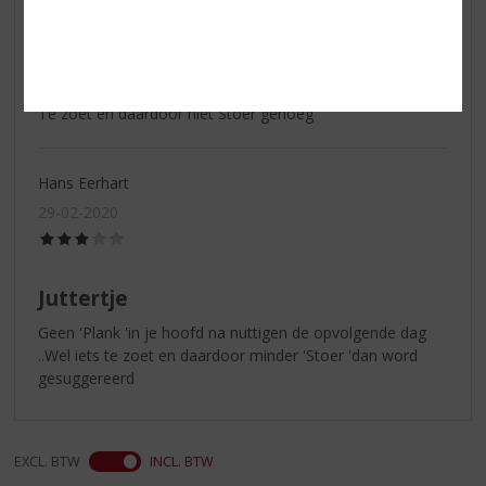
(2,0
/
5)
Juttertje
Te zoet en daardoor niet Stoer genoeg
Hans Eerhart
29-02-2020
(3,0
/
5)
Juttertje
Geen 'Plank 'in je hoofd na nuttigen de opvolgende dag
..Wel iets te zoet en daardoor minder 'Stoer 'dan word
gesuggereerd
EXCL. BTW
INCL. BTW