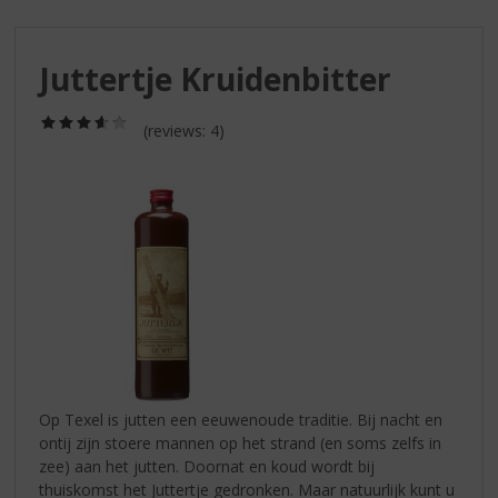
S
p
r
Juttertje Kruidenbitter
i
n
g
(3,6
(reviews: 4)
/
n
5)
a
a
r
d
e
n
a
v
i
g
a
Op Texel is jutten een eeuwenoude traditie. Bij nacht en
t
ontij zijn stoere mannen op het strand (en soms zelfs in
i
zee) aan het jutten. Doornat en koud wordt bij
e
thuiskomst het Juttertje gedronken. Maar natuurlijk kunt u