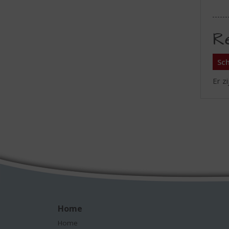
R
Sch
Er z
Home
Home