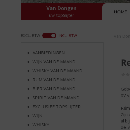
d
S
Van Dongen
HOME
p
úw topSlijter
r
i
n
ASS
EXCL. BTW
INCL. BTW
Van Do
g
n
a
AANBIEDINGEN
a
Re
WIJN VAN DE MAAND
r
WHISKY VAN DE MAAND
d
e
RUM VAN DE MAAND
n
BIER VAN DE MAAND
Gebo
a
XV v
v
SPIRIT VAN DE MAAND
i
EXCLUSIEF TOPSLIJTER
Rémy
g
Zijn
a
WIJN
al b
t
WHISKY
de-v
i