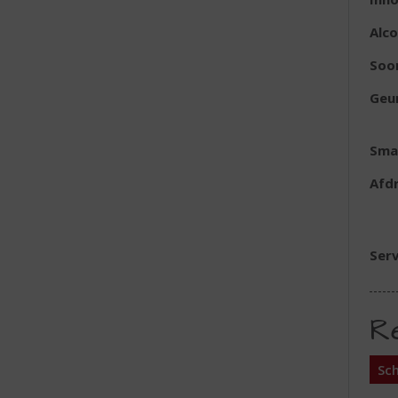
Alc
Soo
Geu
Sma
Afd
Serv
R
Sch