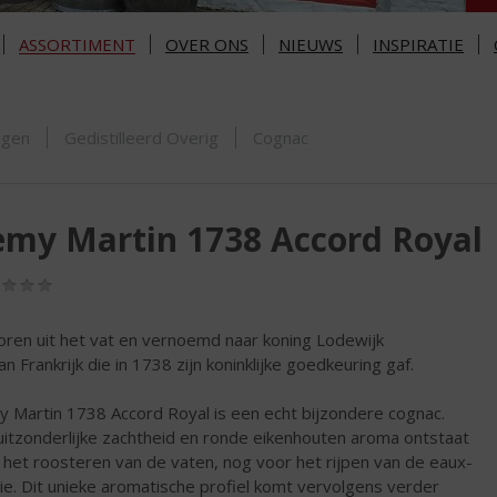
ASSORTIMENT
OVER ONS
NIEUWS
INSPIRATIE
ORTIMENT
ngen
Gedistilleerd Overig
Cognac
my Martin 1738 Accord Royal
(0,0
/
5)
ren uit het vat en vernoemd naar koning Lodewijk
an Frankrijk die in 1738 zijn koninklijke goedkeuring gaf.
 Martin 1738 Accord Royal is een echt bijzondere cognac.
 uitzonderlijke zachtheid en ronde eikenhouten aroma ontstaat
ij het roosteren van de vaten, nog voor het rijpen van de eaux-
ie. Dit unieke aromatische profiel komt vervolgens verder