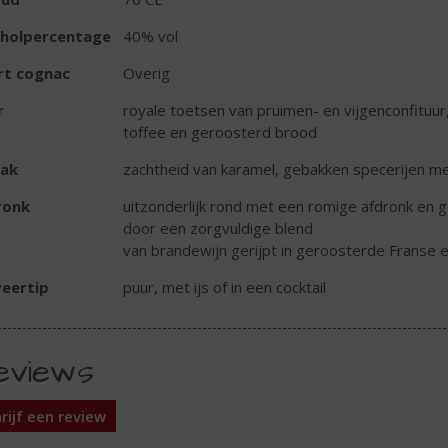
oholpercentage
40% vol
rt cognac
Overig
r
royale toetsen van pruimen- en vijgenconfituu
toffee en geroosterd brood
ak
zachtheid van karamel, gebakken specerijen m
ronk
uitzonderlijk rond met een romige afdronk en
door een zorgvuldige blend
van brandewijn gerijpt in geroosterde Franse 
eertip
puur, met ijs of in een cocktail
eviews
rijf een review