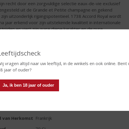
zijn recht door een zorgvuldige selectie eaux-de-vie exclusief
ngesteld uit de Grande et Petite champagne en gekend
 zijn uitzonderlijk rijpingspotentieel. 1738 Accord Royal wordt
 na jaar erkend voor zijn uitstekende kwaliteit in internationale
trijden en viert zijn ware diepe karakter en de pure
ennerij van het delen van mooie momenten.
€
67,49
Leeftijdscheck
Fles
ij vragen altijd naar uw leeftijd, in de winkels en ook online. Bent 
8 jaar of ouder?
Ja, ik ben 18 jaar of ouder
TIKETINFORMATIE
d van Herkomst
Frankrijk
oud
70 CL