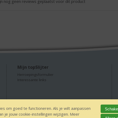
ijn nog geen reviews geplaatst voor dit product
Mijn topSlijter
Herroepingsformulier
Interessante links
es om goed te functioneren. Als je wilt aanpassen
Schakel
 je jouw cookie-instellingen wijzigen. Meer
GEEN 18 GEEN alcohol
IDIN/ITSME
sitemap
Privacy Statement
Dis