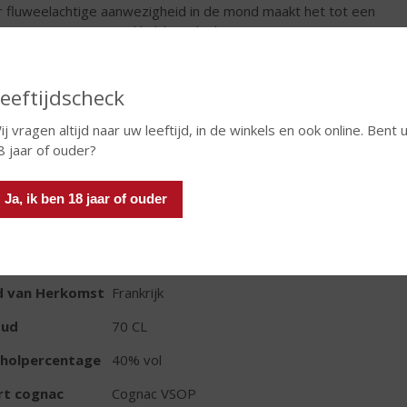
 fluweelachtige aanwezigheid in de mond maakt het tot een
 aangenaam en gemakkelijk te drinken VSOP.
€
48,99
eeftijdscheck
Fles
ij vragen altijd naar uw leeftijd, in de winkels en ook online. Bent 
8 jaar of ouder?
Ja, ik ben 18 jaar of ouder
TIKETINFORMATIE
d van Herkomst
Frankrijk
oud
70 CL
oholpercentage
40% vol
rt cognac
Cognac VSOP