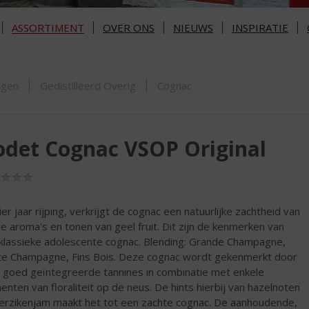
ASSORTIMENT
OVER ONS
NIEUWS
INSPIRATIE
ORTIMENT
ngen
Gedistilleerd Overig
Cognac
det Cognac VSOP Original
(0,0
/
5)
ier jaar rijping, verkrijgt de cognac een natuurlijke zachtheid van
lle aroma's en tonen van geel fruit. Dit zijn de kenmerken van
klassieke adolescente cognac. Blending: Grande Champagne,
te Champagne, Fins Bois. Deze cognac wordt gekenmerkt door
 goed geïntegreerde tannines in combinatie met enkele
enten van floraliteit op de neus. De hints hierbij van hazelnoten
erzikenjam maakt het tot een zachte cognac. De aanhoudende,