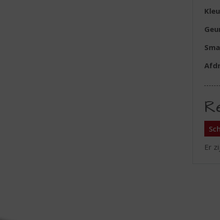
Kleu
Geu
Sma
Afd
R
Sch
Er z