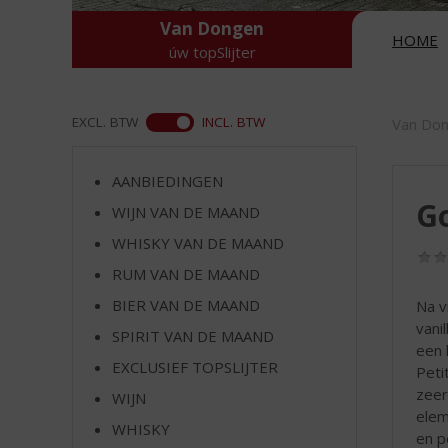
d
S
Van Dongen
HOME
p
úw topSlijter
r
i
n
ASS
EXCL. BTW
INCL. BTW
Van Do
g
n
a
AANBIEDINGEN
a
Go
WIJN VAN DE MAAND
r
WHISKY VAN DE MAAND
d
e
RUM VAN DE MAAND
n
BIER VAN DE MAAND
Na v
a
vani
v
SPIRIT VAN DE MAAND
een 
i
EXCLUSIEF TOPSLIJTER
Peti
g
zeer
a
WIJN
elem
t
WHISKY
en p
i