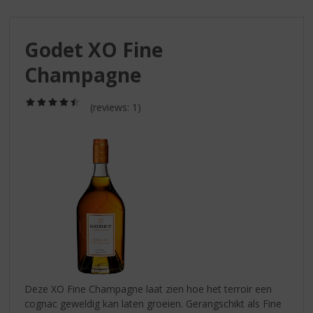
S
p
r
Godet XO Fine
i
n
Champagne
g
n
(4,5
a
(reviews: 1)
/
a
5)
r
d
e
n
a
v
i
g
a
t
i
Deze XO Fine Champagne laat zien hoe het terroir een
e
cognac geweldig kan laten groeien. Gerangschikt als Fine