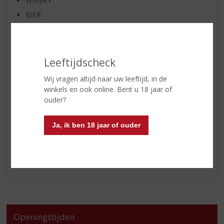
WHISKY
BIER
APERITIEF
GEDISTILLEERD OVERIG
SHOTJES
Leeftijdscheck
KANT EN KLAAR
Wij vragen altijd naar uw leeftijd, in de
FRISDRANK
winkels en ook online. Bent u 18 jaar of
ouder?
GLASWERK
GESCHENKVERPAKKING
Ja, ik ben 18 jaar of ouder
(RELATIE)GESCHENKEN
ALCOHOLVRIJE DRANKEN
VEGAN DRANKEN
Openingstijden