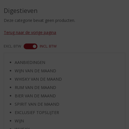
S
p
Digestieven
r
i
Deze categorie bevat geen producten.
n
g
Terug naar de vorige pagina
n
a
EXCL. BTW
INCL. BTW
a
r
d
AANBIEDINGEN
e
WIJN VAN DE MAAND
n
WHISKY VAN DE MAAND
a
v
RUM VAN DE MAAND
i
BIER VAN DE MAAND
g
a
SPIRIT VAN DE MAAND
t
EXCLUSIEF TOPSLIJTER
i
WIJN
e