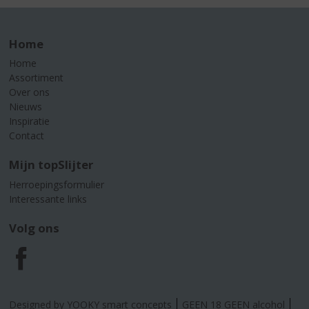
Home
Home
Assortiment
Over ons
Nieuws
Inspiratie
Contact
Mijn topSlijter
Herroepingsformulier
Interessante links
Volg ons
F
a
Designed by YOOKY smart concepts
GEEN 18 GEEN alcohol