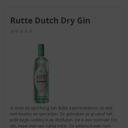
S
p
r
Rutte Dutch Dry Gin
i
n
g
(0,0
/
n
5)
a
a
r
d
e
n
a
v
i
g
a
Al sinds de oprichting van Rutte experimenteren ze veel
t
met kruiden en specerijen. Zo gebruiken ze al vanaf het
i
prille begin selderij in de distillaten. Dit is een ‘normale’ Dry
e
Gin, maar met een hartig tintje. De selderij maakt hem