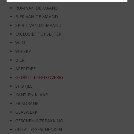
RUM VAN DE MAAND
BIER VAN DE MAAND
SPIRIT VAN DE MAAND
EXCLUSIEF TOPSLIJTER
WIJN
WHISKY
BIER
APERITIEF
GEDISTILLEERD OVERIG
SHOTJES
KANT EN KLAAR
FRISDRANK
GLASWERK
GESCHENKVERPAKKING
(RELATIE)GESCHENKEN