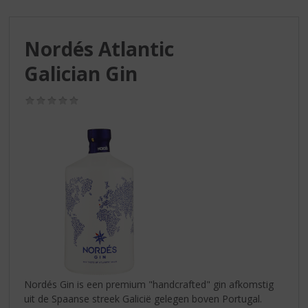
S
p
r
Nordés Atlantic
i
n
Galician Gin
g
n
(0,0
a
/
a
5)
r
d
e
n
a
v
i
g
a
t
i
Nordés Gin is een premium "handcrafted" gin afkomstig
e
uit de Spaanse streek Galicië gelegen boven Portugal.