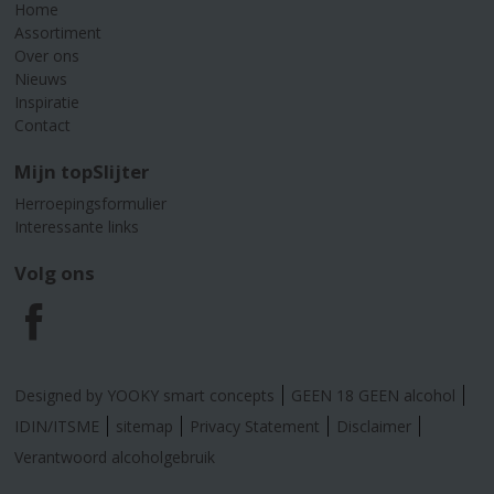
Home
Assortiment
Over ons
Nieuws
Inspiratie
Contact
Mijn topSlijter
Herroepingsformulier
Interessante links
Volg ons
F
a
Designed by YOOKY smart concepts
GEEN 18 GEEN alcohol
c
IDIN/ITSME
sitemap
Privacy Statement
Disclaimer
Verantwoord alcoholgebruik
e