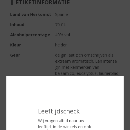
ETIKETINFORMATIE
Land van Herkomst
Spanje
Inhoud
70 CL
Alcoholpercentage
40% vol
Kleur
helder
Geur
de gin laat zich omschrijven als
extreem aromatisch. Een intense
gin met kenmerken van
balsamico, eucalyptus, laurierblad,
mint en duidelijke tonen van wit
fruit. Het is een gin die zich niet
makkelijk laat vergelijken met
andere gin stijlen.
Smaak
een intense gin met kenmerken
Leeftijdscheck
van balsamico, eucalyptus,
laurierblad, mint en duidelijke
Wij vragen altijd naar uw
tonen van wit fruit
leeftijd, in de winkels en ook