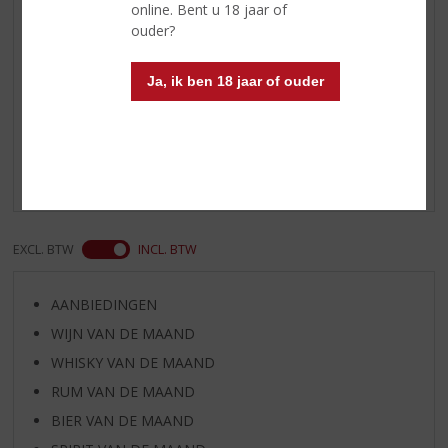
online. Bent u 18 jaar of
Afdronk
de afdronk is lang
ouder?
Ja, ik ben 18 jaar of ouder
Reviews
Schrijf een review
Er zijn nog geen reviews geplaatst voor dit product
EXCL. BTW
INCL. BTW
AANBIEDINGEN
WIJN VAN DE MAAND
WHISKY VAN DE MAAND
RUM VAN DE MAAND
BIER VAN DE MAAND