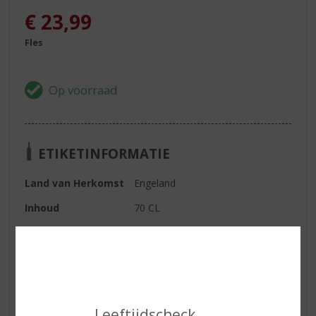
€
23,99
Fles
ETIKETINFORMATIE
Land van Herkomst
Engeland
Inhoud
70 CL
Alcoholpercentage
41.2% vol
Kleur
helder
Geur
aromatisch met citroen aroma's
en zeer geparfumeerd
Leeftijdscheck