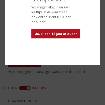
Smaak
een frisse, stevige, traditionele
London Dry Gin met aanwezige
Wij vragen altijd naar uw
citroen tonen, prachtig in balans
leeftijd, in de winkels en
gebracht, met een elegante en
ook online. Bent u 18 jaar
fijne finish.
of ouder?
Afdronk
de afdronk is gemiddeld te
Ja, ik ben 18 jaar of ouder
noemen
Reviews
Schrijf een review
Er zijn nog geen reviews geplaatst voor dit product
EXCL. BTW
INCL. BTW
AANBIEDINGEN