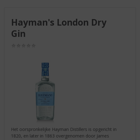
S
p
r
Hayman's London Dry
i
n
Gin
g
n
(0,0
a
/
a
5)
r
d
e
n
a
v
i
g
a
t
i
Het oorspronkelijke Hayman Distillers is opgericht in
e
1820, en later in 1863 overgenomen door James