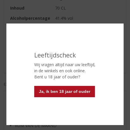
Inhoud
70 CL
Alcoholpercentage
41.4% vol
Reviews
Schrijf een review
Leeftijdscheck
Er zijn nog geen reviews geplaatst voor dit product
Wij vragen altijd naar uw leeftijd,
in de winkels en ook online.
Bent u 18 jaar of ouder?
EXCL. BTW
INCL. BTW
Ja, ik ben 18 jaar of ouder
AANBIEDINGEN
WIJN VAN DE MAAND
WHISKY VAN DE MAAND
RUM VAN DE MAAND