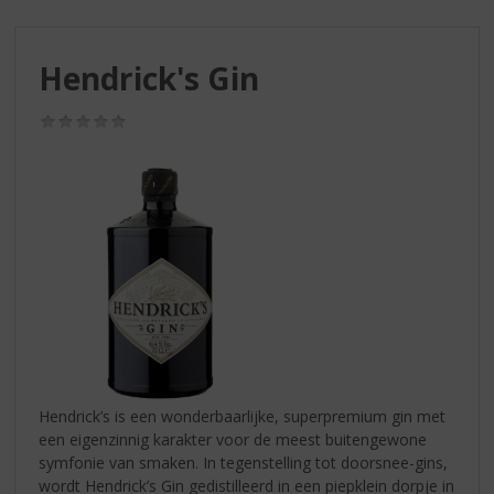
S
p
r
Hendrick's Gin
i
n
g
(0,0
/
n
5)
a
a
r
d
e
n
a
v
i
g
a
Hendrick’s is een wonderbaarlijke, superpremium gin met
t
een eigenzinnig karakter voor de meest buitengewone
i
symfonie van smaken. In tegenstelling tot doorsnee-gins,
e
wordt Hendrick’s Gin gedistilleerd in een piepklein dorpje in