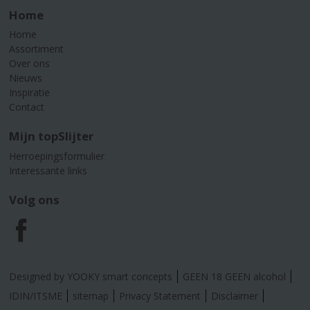
Home
Home
Assortiment
Over ons
Nieuws
Inspiratie
Contact
Mijn topSlijter
Herroepingsformulier
Interessante links
Volg ons
F
a
Designed by YOOKY smart concepts
GEEN 18 GEEN alcohol
c
IDIN/ITSME
sitemap
Privacy Statement
Disclaimer